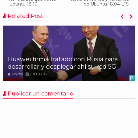
Ubuntu 18.10
de Ubuntu 18.04 LTS
Related Post
Huawei firma tratado con Rusia para
desarrollar y desplegar ahí su red 5G
Moktar
2019-06-06
Publicar un comentario