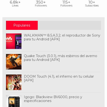
6.8k+
350+
115+
10+
Likes
Followers
Followers
Subscribes
Populares
WALKMAN™ 8.5.A.3.2; el reproductor de Sony
para tu Android [APK]
Quake Touch (3.0.1), más esbirros del averno
para tu Android [APK]
DOOM Touch (4.1), el infierno en tu celular
[APK]
Igogo: Blackview BV6000, precio y
especificaciones