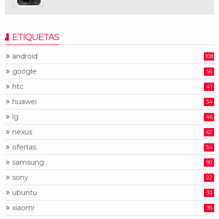
ETIQUETAS
android
108
google
56
htc
41
huawei
34
lg
46
nexus
62
ofertas
54
samsung
90
sony
22
ubuntu
33
xiaomi
36