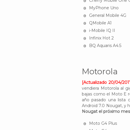
Cherry Mobile One 
MyPhone Uno
General Mobile 4G
QMobile A1
i-Mobile IQ II
Infinix Hot 2
BQ Aquaris A4.5
Motorola
[Actualizado 20/04/201
vendiera Motorola al g
bajas como el Moto E re
año pasado una lista c
Android 7.0 Nougat, y 
Nougat el próximo mes
Moto G4 Plus