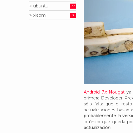
ubuntu
33
xiaomi
36
Android 7.x Nougat
ya 
primera Developer Pre
sólo falta que el rest
actualizaciones basad
probablemente la versi
lo único que queda por
actualización
.