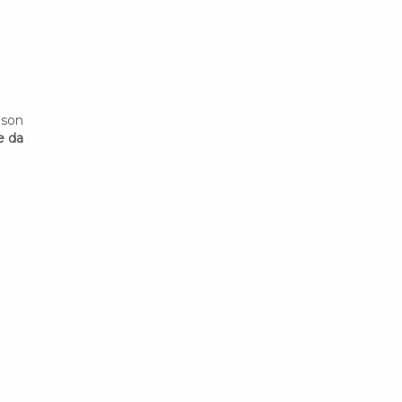
 son
e da