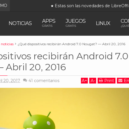
IMO
Estas son las novedades de LibreOffice 25.2, ya disp
APPS
JUEGOS
CO
NOTICIAS
LINUX
GRATIS
GRATIS
¿QUI
noticias
¿Qué dispositivos recibirán Android 7.0 Nougat? — Abril 20, 2016
sitivos recibirán Android 7.0
Abril 20, 2016
il 20, 2017
41
comentarios
A
+
A
-
Print
Em