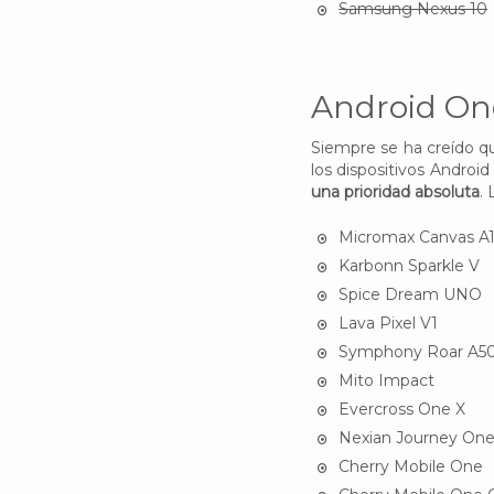
Samsung Nexus 10
Android On
Siempre se ha creído qu
los dispositivos Andro
una prioridad absoluta
. 
Micromax Canvas A
Karbonn Sparkle V
Spice Dream UNO
Lava Pixel V1
Symphony Roar A5
Mito Impact
Evercross One X
Nexian Journey On
Cherry Mobile One