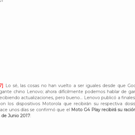
G1
7]
Lo sé, las cosas no han vuelto a ser iguales desde que Go
igante chino Lenovo; ahora difícilmente podemos hablar de g
cibiendo actualizaciones, pero bueno... Lenovo publicó a finales
on los dispositivos Motorola que recibirán su respectiva dosi
hace unos días se confirmó que el
Moto G4 Play recibirá su ració
 de Junio 2017
: