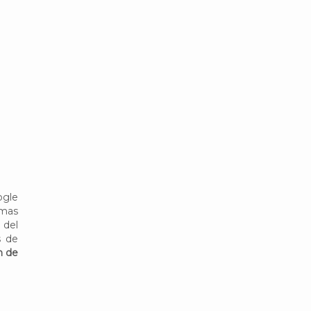
ogle
amas
 del
s de
n de