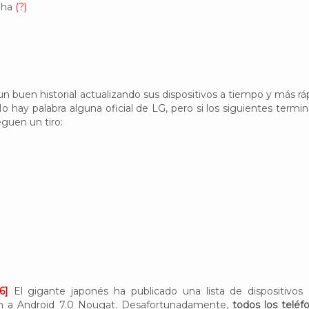
pha
(?)
un buen historial actualizando sus dispositivos a tiempo y más rá
o hay palabra alguna oficial de LG, pero si los siguientes termin
eguen un tiro:
6]
El gigante japonés ha publicado una lista de dispositivos
ción a Android 7.0 Nougat. Desafortunadamente,
todos los teléf