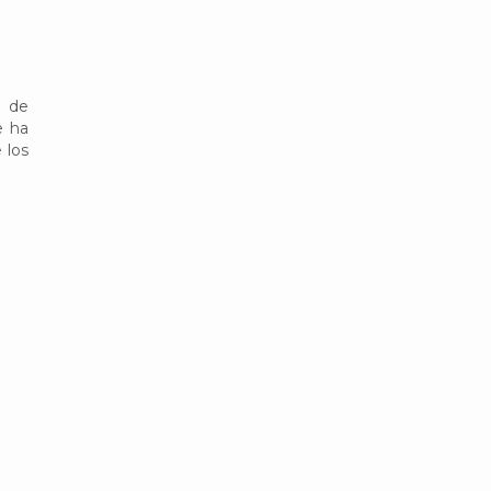
s de
e ha
 los