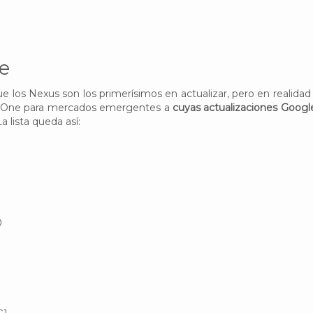
e
e los Nexus son los primerísimos en actualizar, pero en realidad
id One para mercados emergentes a
cuyas actualizaciones Googl
La lista queda así:
1
0
e