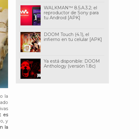
WALKMAN™ 8.5.A.3.2; el
reproductor de Sony para
tu Android [APK]
DOOM Touch (4.1), el
infierno en tu celular [APK]
Ya está disponible: DOOM
Anthology (versión 1.8c)
o la
nado
ivas
t es
o, y
n la