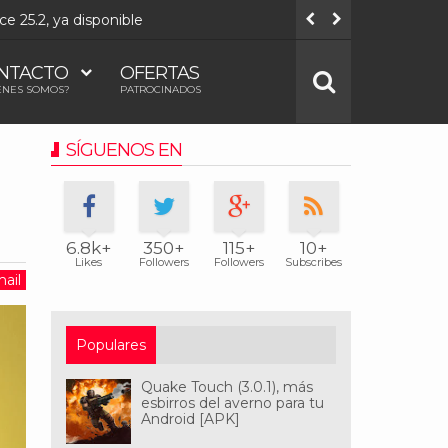
onible
Todos los
NTACTO
OFERTAS
ÉNES SOMOS?
PATROCINADOS
SÍGUENOS EN
6.8k+
350+
115+
10+
Likes
Followers
Followers
Subscribes
ail
Populares
Quake Touch (3.0.1), más
esbirros del averno para tu
Android [APK]