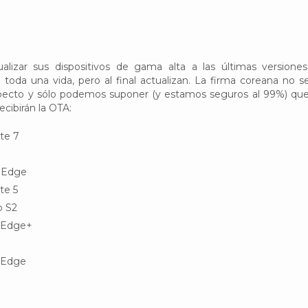
alizar sus dispositivos de gama alta a las últimas versione
 toda una vida, pero al final actualizan. La firma coreana no s
pecto y sólo podemos suponer (y estamos seguros al 99%) que
ecibirán la OTA:
te 7
 Edge
te 5
b S2
 Edge+
 Edge