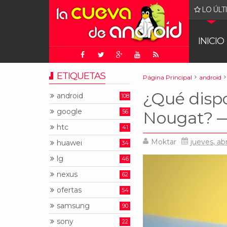
LO ÚLT
gle: juez ordena que Chrome sea puesto a la venta
INICIO
ETIQUETAS
Página Principal
android
¿Qué dispo
android
108
google
56
Nougat? — 
htc
41
Moktar
jueves, abr
huawei
34
lg
46
nexus
62
ofertas
54
samsung
90
sony
22