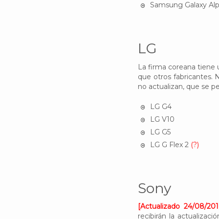
Samsung Galaxy Al
LG
La firma coreana tiene 
que otros fabricantes. N
no actualizan, que se p
LG G4
LG V10
LG G5
LG G Flex 2
(?)
Sony
[Actualizado 24/08/201
recibirán la actualiza