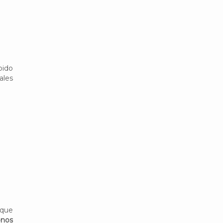
pido
ales
 que
onos