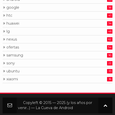
google
56
htc
41
huawei
34
lg
46
nexus
62
ofertas
54
samsung
90
sony
22
ubuntu
33
xiaomi
36
Copyleft © 2015 — 2025 (y los años por
venir...) — La Cueva de Android