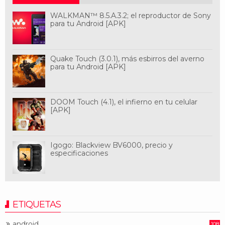
WALKMAN™ 8.5.A.3.2; el reproductor de Sony
para tu Android [APK]
Quake Touch (3.0.1), más esbirros del averno
para tu Android [APK]
DOOM Touch (4.1), el infierno en tu celular
[APK]
Igogo: Blackview BV6000, precio y
especificaciones
ETIQUETAS
android
108