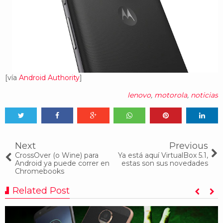
[vía
Android Authority
]
lenovo
,
motorola
,
noticias
Tweet
Share
Share
Share
Share
Share
0
Next
Previous
CrossOver (o Wine) para
Ya está aquí VirtualBox 5.1,
Android ya puede correr en
estas son sus novedades
Chromebooks
Related Post