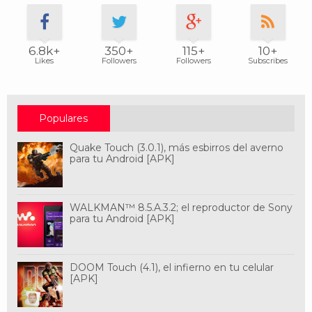
6.8k+
350+
115+
10+
Likes
Followers
Followers
Subscribes
Populares
Quake Touch (3.0.1), más esbirros del averno
para tu Android [APK]
WALKMAN™ 8.5.A.3.2; el reproductor de Sony
para tu Android [APK]
DOOM Touch (4.1), el infierno en tu celular
[APK]