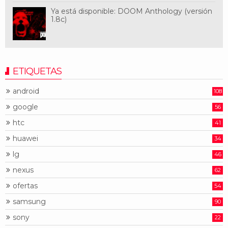
Ya está disponible: DOOM Anthology (versión
1.8c)
ETIQUETAS
android
108
google
56
htc
41
huawei
34
lg
46
nexus
62
ofertas
54
samsung
90
sony
22