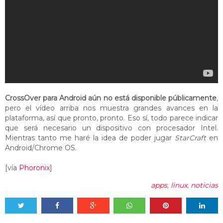
CrossOver para Android aún no está disponible públicamente
,
pero el vídeo arriba nos muestra grandes avances en la
plataforma, así que pronto, pronto. Eso sí, todo parece indicar
que será necesario un dispositivo con procesador Intel.
Mientras tanto me haré la idea de poder jugar
StarCraft
en
Android/Chrome OS.
[vía
Phoronix
]
apps
,
linux
,
noticias
Tweet
Share
Share
Share
Share
Share
0