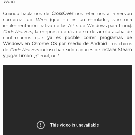
Wine
.
Cuando hablamos de
CrossOver
nos referimos a la versión
comercial de
Wine
(que no es un emulador, sino una
implementación nativa de las APIs de Windows para Linux).
CodeWeavers
, la empresa detrás de su desarrollo acaba de
confirmarnos que
ya es posible correr programas de
Windows en Chrome OS por medio de Android
. Los chicos
de
CodeWeavers
incluso han sido capaces de
instalar Steam
y jugar Limbo
. ¿Genial, no?