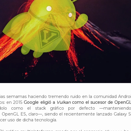
varias semamas haciendo tremendo ruido en la comunidad Androi
os: en 2015
Google eligió a
Vulkan
como el sucesor de OpenG
dolo como el stack gráfico por defecto —manteniendo
n OpenGL ES, claro—, siendo el recientemente lanzado Galaxy S
acer uso de dicha tecnología.