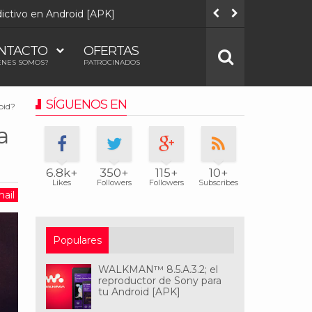
 Android [APK]
Quake Touch (3.0.1),
NTACTO
OFERTAS
ÉNES SOMOS?
PATROCINADOS
SÍGUENOS EN
oid?
a
6.8k+
350+
115+
10+
Likes
Followers
Followers
Subscribes
ail
Populares
WALKMAN™ 8.5.A.3.2; el
reproductor de Sony para
tu Android [APK]