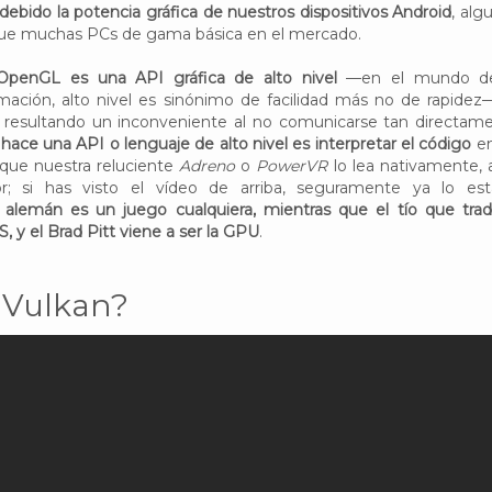
debido la potencia gráfica de nuestros dispositivos
Android
, alg
que muchas PCs de gama básica en el mercado.
OpenGL es una API gráfica de alto nivel
—en el mundo de
mación, alto nivel es sinónimo de facilidad más no de rapidez—
á resultando un inconveniente al no comunicarse tan directam
 hace una API o lenguaje de alto nivel es interpretar el código
en
 que nuestra reluciente
Adreno
o
PowerVR
lo lea nativamente, 
; si has visto el vídeo de arriba, seguramente ya lo est
or alemán es un juego cualquiera, mientras que el tío que tra
, y el Brad Pitt viene a ser la GPU
.
l Vulkan?