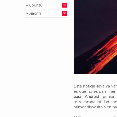
ubuntu
33
xiaomi
36
Esta noticia lleva ya 
es que no es para men
para Android
ponién
retrocompatibilidad co
primer dispositivo en h