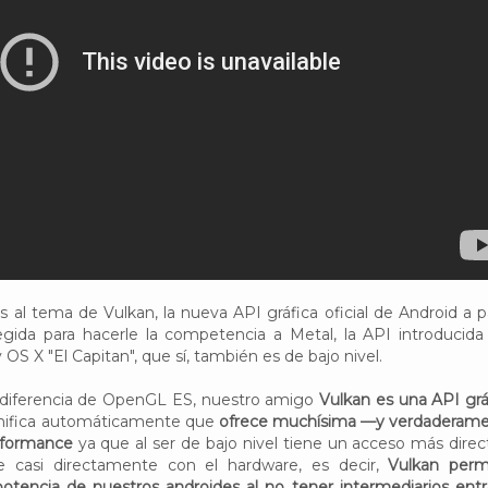
al tema de Vulkan, la nueva API gráfica oficial de Android a pa
gida para hacerle la competencia a Metal, la API introducida
 OS X "El Capitan", que sí, también es de bajo nivel.
a diferencia de OpenGL ES, nuestro amigo
Vulkan es una API grá
significa automáticamente que
ofrece muchísima —y verdaderam
rformance
ya que al ser de bajo nivel tiene un acceso más direc
e casi directamente con el hardware, es decir,
Vulkan permi
potencia de nuestros androides al no tener intermediarios entr