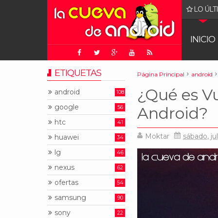
LO ÚLT
e alguna manera) correr DOOM
INICIO
ETIQUETAS
Página Principal
android
¿Qué es Vu
android
108
google
56
Android?
htc
41
Moktar
sábado, jul
huawei
34
lg
46
nexus
62
ofertas
54
samsung
90
sony
22