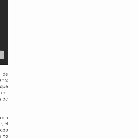
X de
ano:
 que
fect
a de
 una
e,
el
dado
e
no