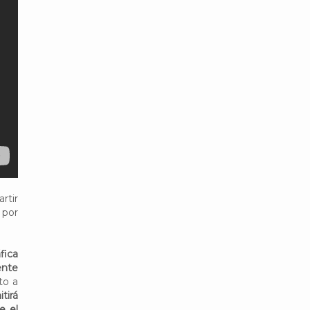
rtir
 por
fica
ente
to a
tirá
e el