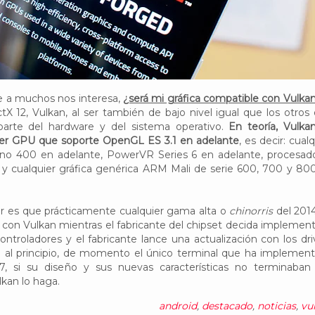
e a muchos nos interesa,
¿será mi gráfica compatible con Vulka
tX 12, Vulkan, al ser también de bajo nivel igual que los otros 
 parte del hardware y del sistema operativo.
En teoría, Vulka
ier GPU que soporte OpenGL ES 3.1 en adelante
, es decir: cual
reno 400 en adelante, PowerVR Series 6 en adelante, procesad
y cualquier gráfica genérica ARM Mali de serie 600, 700 y 80
ir es que prácticamente cualquier gama alta o
chinorris
del 201
con Vulkan mientras el fabricante del chipset decida implement
controladores y el fabricante lance una actualización con los dri
e al principio, de momento el único terminal que ha implemen
7, si su diseño y sus nuevas características no terminaban
lkan lo haga.
android
,
destacado
,
noticias
,
vu