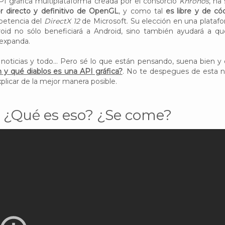
I gráfica multiplataforma creada por el consorcio
Khronos
, ha
r directo y definitivo de OpenGL
, y como tal
es libre y de có
mpetencia del
DirectX 12
de Microsoft. Su elección en una plataf
id no sólo beneficiará a Android, sino también ayudará a qu
 expanda.
oticias y todo... Pero sé lo que están pensando, suena bien y 
 y qué diablos es una API gráfica?
. No te despegues de esta n
plicar de la mejor manera posible.
.. ¿Qué es eso? ¿Se come?