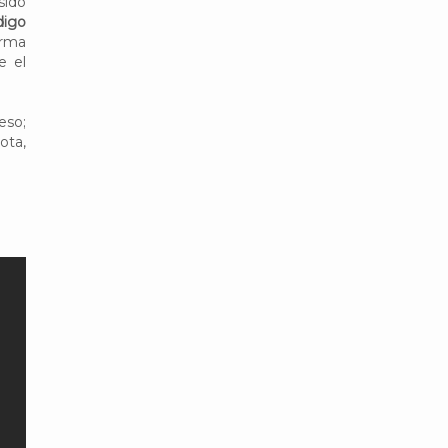
 sido
digo
orma
e el
eso;
ota,