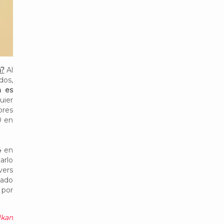
n?
Al
dos,
n es
quier
ores
0 en
4 en
arlo
vers
tado
 por
lkan