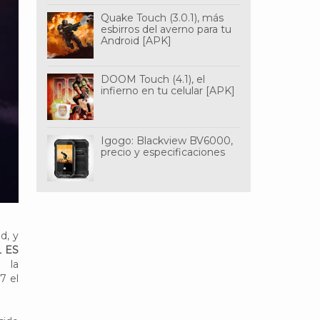
Quake Touch (3.0.1), más
esbirros del averno para tu
Android [APK]
DOOM Touch (4.1), el
infierno en tu celular [APK]
Igogo: Blackview BV6000,
precio y especificaciones
d, y
L ES
 la
7 el