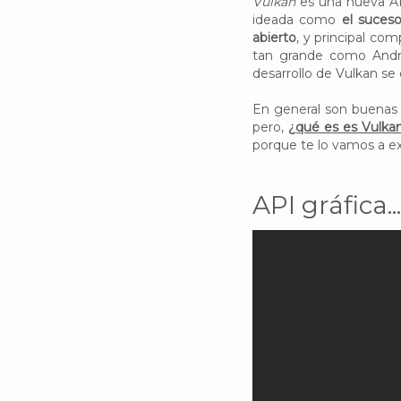
Vulkan
es una nueva AP
ideada como
el suceso
abierto
, y principal co
tan grande como Andro
desarrollo de Vulkan se
En general son buenas n
pero,
¿qué es es Vulkan
porque te lo vamos a ex
API gráfica.