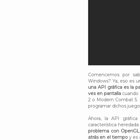
Comencemos por sabe
Windows? Ya, eso es un
una API gráfica es la p
ves en pantalla
cuando v
2 o Modern Combat 5. P
programar dichos juego
Ahora, la API gráfic
característica heredad
problema con OpenGL
atrás en el tiempo
y es 