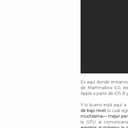
Es aquí donde entramos 
de Marhmallow 6.0, ele
Apple a partir de iOS 8 y
Y lo bueno está aquí: 
de bajo nivel
, lo cuál 
muchísima— mejor pe
la GPU al comunicars
exprimir al máximo la 