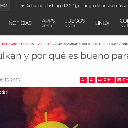
IMO
Ridiculous Fishing (1.2.2.4), el juego de pesca más adictivo en
APPS
JUEGOS
CO
NOTICIAS
LINUX
GRATIS
GRATIS
¿QUI
destacado
noticias
vulkan
¿Qué es Vulkan y por qué es bueno para Andr
lkan y por qué es bueno par
io 16, 2016
A
+
A
-
Print
Em