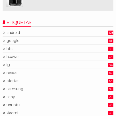
ETIQUETAS
android
108
google
56
htc
41
huawei
34
lg
46
nexus
62
ofertas
54
samsung
90
sony
22
ubuntu
33
xiaomi
36