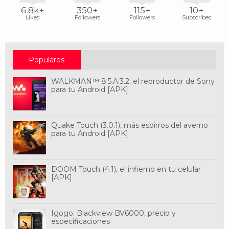
6.8k+
350+
115+
10+
Likes
Followers
Followers
Subscribes
Populares
WALKMAN™ 8.5.A.3.2; el reproductor de Sony
para tu Android [APK]
Quake Touch (3.0.1), más esbirros del averno
para tu Android [APK]
DOOM Touch (4.1), el infierno en tu celular
[APK]
Igogo: Blackview BV6000, precio y
especificaciones