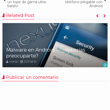
un tope de gama ultra-
teléfono plegable con
barato
Android
Related Post
Malware en Android — ¿deberías
preocuparte?
Moktar
2017-08-16
Publicar un comentario