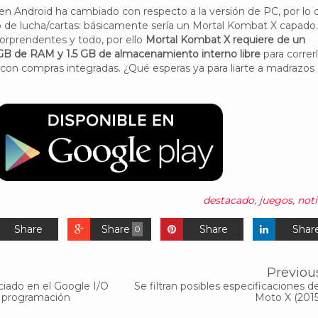
n Android ha cambiado con respecto a la versión de PC, por lo 
o de lucha/cartas: básicamente sería un Mortal Kombat X capado.
 sorprendentes y todo, por ello
Mortal Kombat X requiere de un
GB de RAM y 1.5 GB de almacenamiento interno libre
para correrl
y con compras integradas. ¿Qué esperas ya para liarte a madrazos
destacado
,
juegos
,
noti
Share
Share
Share
Shar
0
Previou
iado en el Google I/O
Se filtran posibles especificaciones de
a programación
Moto X (2015