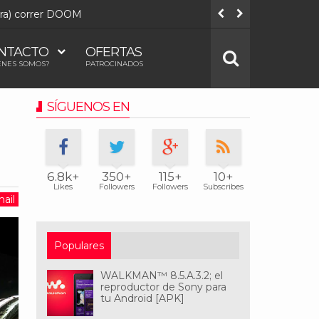
era) correr DOOM
Ridiculous
NTACTO
OFERTAS
ÉNES SOMOS?
PATROCINADOS
SÍGUENOS EN
6.8k+
350+
115+
10+
Likes
Followers
Followers
Subscribes
ail
Populares
WALKMAN™ 8.5.A.3.2; el
reproductor de Sony para
tu Android [APK]