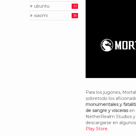
ubuntu
33
xiaomi
36
Para los jugones, Morta
sobretodo los aficionado
monumentales y fatalit
de sangre y visceras
en 
NetherRealm Studios y d
descargarse en algunos 
Play Store
.