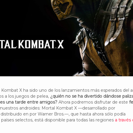
l Kombat X ha sido uno de los lanzamientos más esperados del a
s a los juegos de pelea,
¿quién no se ha divertido dándose paliz
ies una tarde entre amigos?
Ahora podremos disfrutar de este
fe
nuestros androides: Mortal Kombat X —desarrollado por
istribuido en por Warner Bros.—, que hasta ahora sólo podía
países selectos, está disponible para todas las regiones
a través 