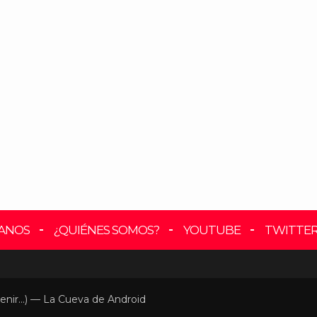
ANOS
¿QUIÉNES SOMOS?
YOUTUBE
TWITTE
enir...) — La Cueva de Android