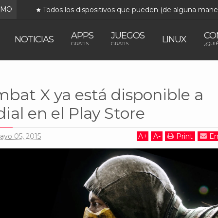
IMO
Todos los dispositivos que pueden (de alguna man
APPS
JUEGOS
CO
NOTICIAS
LINUX
GRATIS
GRATIS
¿QUI
Mortal Kombat X ya está disponible a nivel mundial en el Play Store
bat X ya está disponible a
ial en el Play Store
ayo 05, 2015
A
+
A
-
Print
Em