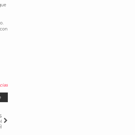
que
o.
 con
cias
e
s
l
)