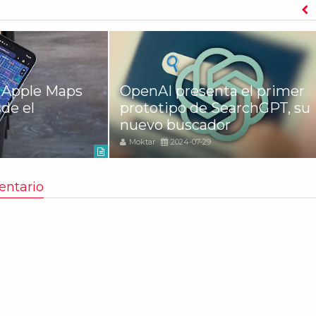
 Apple Maps
OpenAI presenta el primer
de el
prototipo de SearchGPT, su
nuevo buscador
Moktar
2024-07-29
entario