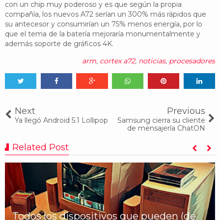
con un chip muy poderoso y es que según la propia
compañía, los nuevos A72 serían un 300% más rápidos que
su antecesor y consumirían un 75% menos energía, por lo
que el tema de la batería mejoraría monumentalmente y
además soporte de gráficos 4K.
arm
,
cortex a72
,
noticias
,
procesadores
Tweet
Share
Share
Share
Share
Share
0
Next
Previous
Ya llegó Android 5.1 Lollipop
Samsung cierra su cliente
de mensajería ChatON
Related Post
Todos los dispositivos que pueden (de