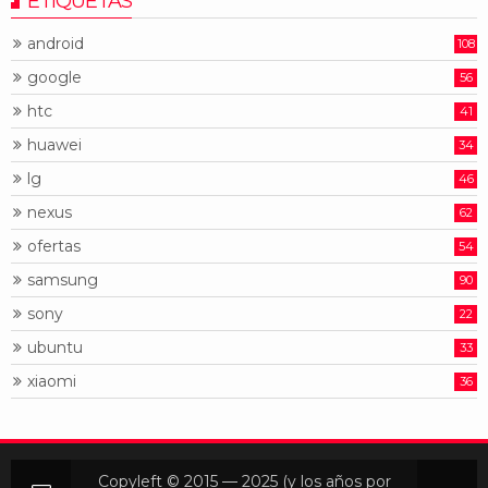
ETIQUETAS
android
108
google
56
htc
41
huawei
34
lg
46
nexus
62
ofertas
54
samsung
90
sony
22
ubuntu
33
xiaomi
36
Copyleft © 2015 — 2025 (y los años por