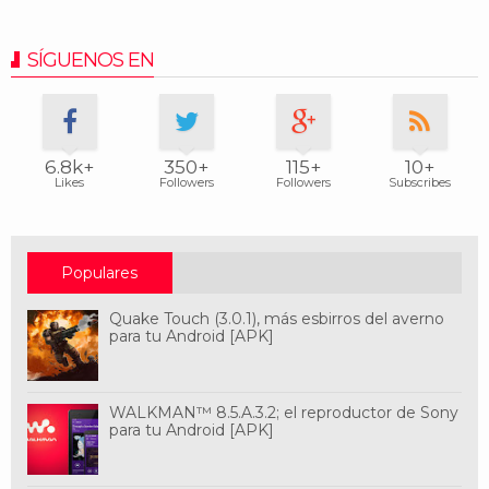
SÍGUENOS EN
6.8k+
350+
115+
10+
Likes
Followers
Followers
Subscribes
Populares
Quake Touch (3.0.1), más esbirros del averno
para tu Android [APK]
WALKMAN™ 8.5.A.3.2; el reproductor de Sony
para tu Android [APK]