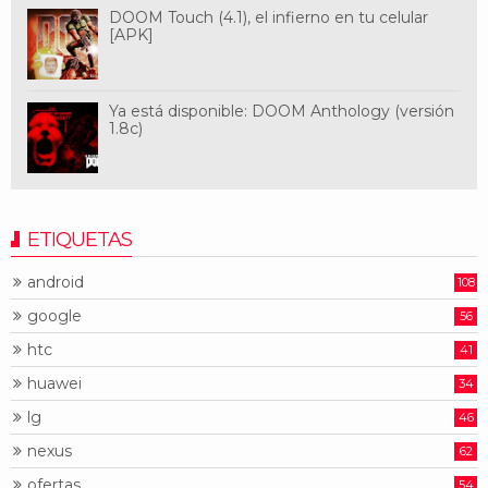
DOOM Touch (4.1), el infierno en tu celular
[APK]
Ya está disponible: DOOM Anthology (versión
1.8c)
ETIQUETAS
android
108
google
56
htc
41
huawei
34
lg
46
nexus
62
ofertas
54