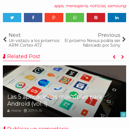
apps
,
mensajería
,
noticias
,
samsung
Tweet
Share
Share
Share
Share
Share
0
Next
Previous
Un vistazo a los próximos
El próximo Nexus podría ser
ARM Cortex A72
fabricado por Sony
Related Post
Las 5 aplicaciones más útiles para
Android (vol. 1)
Moktar
2017-11-30
Publicar un comentario