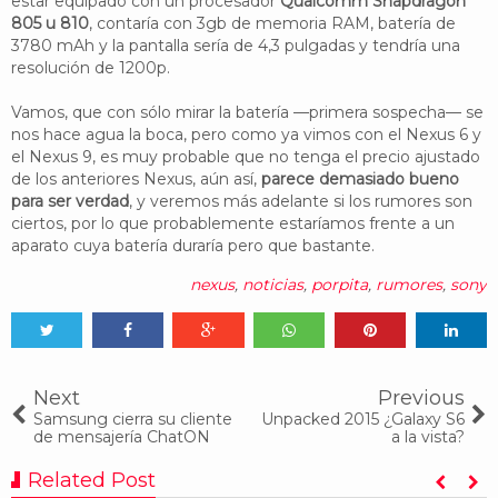
estar equipado con un procesador
Qualcomm Snapdragon
805 u 810
, contaría con 3gb de memoria RAM, batería de
3780 mAh y la pantalla sería de 4,3 pulgadas y tendría una
resolución de 1200p.
Vamos, que con sólo mirar la batería —primera sospecha— se
nos hace agua la boca, pero como ya vimos con el Nexus 6 y
el Nexus 9, es muy probable que no tenga el precio ajustado
de los anteriores Nexus, aún así,
parece demasiado bueno
para ser verdad
, y veremos más adelante si los rumores son
ciertos, por lo que probablemente estaríamos frente a un
aparato cuya batería duraría pero que bastante.
nexus
,
noticias
,
porpita
,
rumores
,
sony
Tweet
Share
Share
Share
Share
Share
0
Next
Previous
Samsung cierra su cliente
Unpacked 2015 ¿Galaxy S6
de mensajería ChatON
a la vista?
Related Post