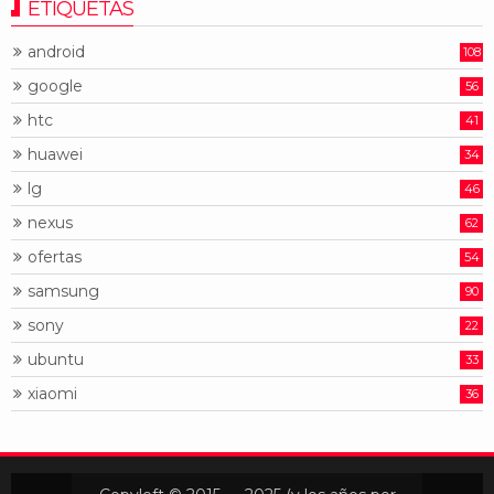
ETIQUETAS
android
108
google
56
htc
41
huawei
34
lg
46
nexus
62
ofertas
54
samsung
90
sony
22
ubuntu
33
xiaomi
36