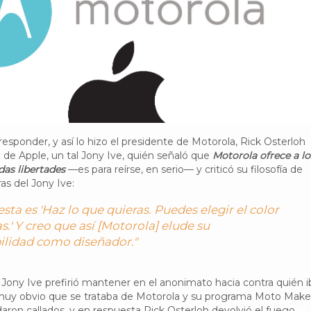
responder, y así lo hizo el presidente de Motorola, Rick Osterloh
e de Apple, un tal Jony Ive, quién señaló que
Motorola ofrece a lo
as libertades
—es para reírse, en serio— y criticó su filosofía de
as del Jony Ive:
sta es 'Haz lo que quieras. Puedes elegir el color
s.' Y creo que así [Motorola] elude su
ilidad como diseñador."
Jony Ive prefirió mantener en el anonimato hacia contra quién 
s muy obvio que se trataba de Motorola y su programa Moto Make
aron callados, y en respuesta Rick Osterloh devolvió el fuego