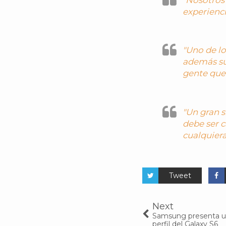
experienci
"Uno de lo
además su
gente que
"Un gran 
debe ser c
cualquiera
Tweet
Next
Samsung presenta u
perfil del Galaxy S6