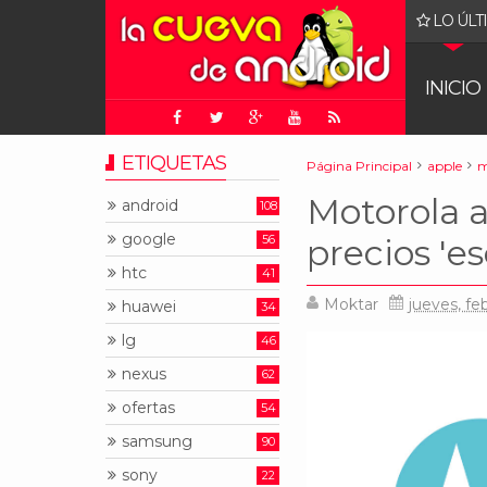
LO ÚLT
gle: juez ordena que Chrome sea puesto a la venta
INICIO
ETIQUETAS
Página Principal
apple
m
Motorola a
android
108
google
56
precios 'e
htc
41
Moktar
jueves, fe
huawei
34
lg
46
nexus
62
ofertas
54
samsung
90
sony
22