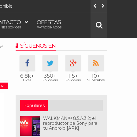
onible
Todos los
NTACTO
OFERTAS
ÉNES SOMOS?
PATROCINADOS
SÍGUENOS EN
s'
6.8k+
350+
115+
10+
Likes
Followers
Followers
Subscribes
ail
Populares
WALKMAN™ 8.5.A.3.2; el
reproductor de Sony para
tu Android [APK]