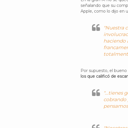
señalando que su comp
Apple, como lo dijo en u
"Nuestra c
involucra
haciendo a
francamen
totalmente
Por supuesto, el bueno
los que calificó de esca
"...tiene
cobrando 
pensamos q
"Nosotros