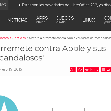
IMO
Estas son las novedades de LibreOffice 25.2, ya disp
APPS
JUEGOS
CO
NOTICIAS
LINUX
GRATIS
GRATIS
¿QUI
otorola
noticias
Motorola arremete contra Apple y sus precios 'escandaloso
rremete contra Apple y sus
scandalosos'
brero 19, 2015
A
+
A
-
Print
Em