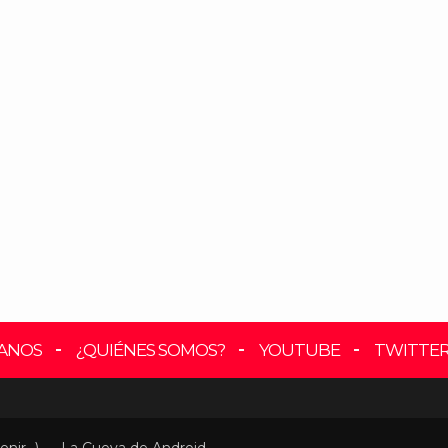
ANOS
¿QUIÉNES SOMOS?
YOUTUBE
TWITTE
enir...) — La Cueva de Android