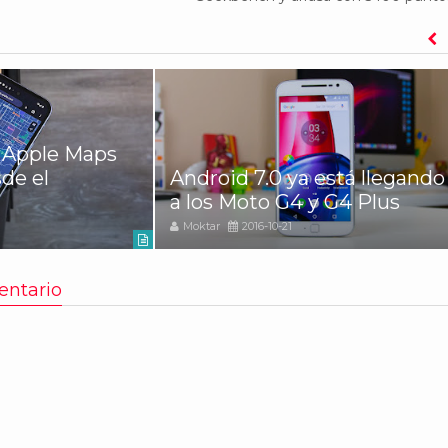
 Apple Maps
de el
Android 7.0 ya está llegando
a los Moto G4 y G4 Plus
Moktar
2016-10-21
entario