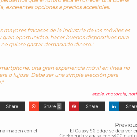
a, excelentes opciones a precios accesibles.
s mayores fracasos de la industria de los móviles es
 gran oportunidad, hacer buenos dispositivos para
 no quiere gastar demasiado dinero."
smartphone, una gran experiencia móvil en línea no
ara o lujosa. Debe ser una simple elección para
."
apple
,
motorola
,
noti
Share
Share
Share
Shar
0
Previou
na imagen con el
El Galaxy S6 Edge se deja ver e
Geekbench y arrasa con 5400 punto