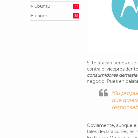
ubuntu
33
xiaomi
36
Si te atacan tienes que 
contra el vicepresident
consumidores demasiad
negocio. Pues en palabr
"Su propue
que quiera
responsab
Obviamente, aunque el 
tales declaraciones, e
En la gran M no se qued