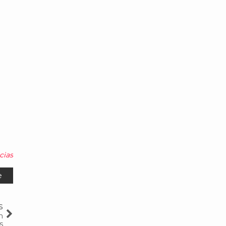
cias
e
s
n
s