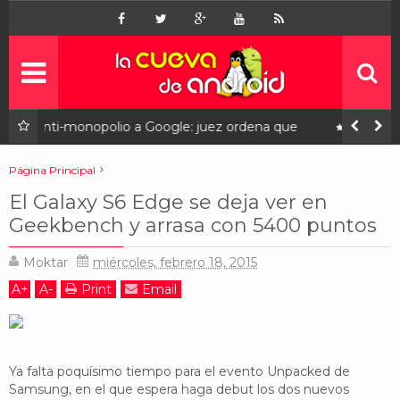
Inicio
Noticias
Apps
gratis
ena que
Estas son las novedades de LibreOffice 25.2, ya
disponible
Juegos
gratis
Página Principal
galaxy edge
noticias
samsung
unpacked
El Galaxy S6 Edge se deja ver en
Linux
El Galaxy S6 Edge se deja ver en Geekbench y arrasa con 5400 puntos
Geekbench y arrasa con 5400 puntos
Contacto
¿quiénes somos?
Moktar
miércoles, febrero 18, 2015
Ofertas
A
+
A
-
Print
Email
patrocinados
Contáctanos
Ya falta poquísimo tiempo para el evento Unpacked de
¿Quiénes somos?
Samsung, en el que espera haga debut los dos nuevos