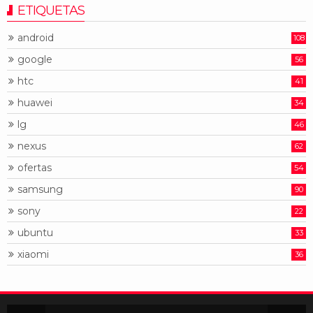
ETIQUETAS
android
108
google
56
htc
41
huawei
34
lg
46
nexus
62
ofertas
54
samsung
90
sony
22
ubuntu
33
xiaomi
36