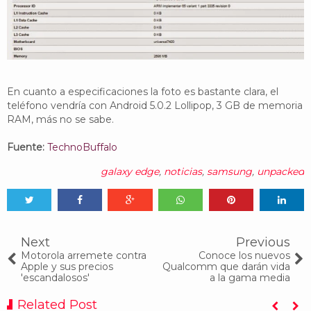
En cuanto a especificaciones la foto es bastante clara, el
teléfono vendría con Android 5.0.2 Lollipop, 3 GB de memoria
RAM, más no se sabe.
Fuente:
TechnoBuffalo
galaxy edge
,
noticias
,
samsung
,
unpacked
Tweet
Share
Share
Share
Share
Share
0
Next
Previous
Motorola arremete contra
Conoce los nuevos
Apple y sus precios
Qualcomm que darán vida
'escandalosos'
a la gama media
Related Post