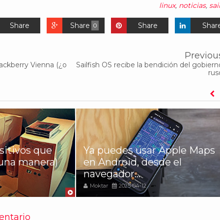
linux
,
noticias
,
sai
Share
Share
Share
Shar
0
Previou
Blackberry Vienna (¿o
Sailfish OS recibe la bendición del gobiern
rus
sitivos que
Ya puedes usar Apple Maps
una manera)
en Android, desde el
navegador...
Moktar
2025-04-12
entario