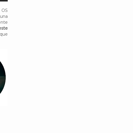
h OS
 una
ente
este
 que