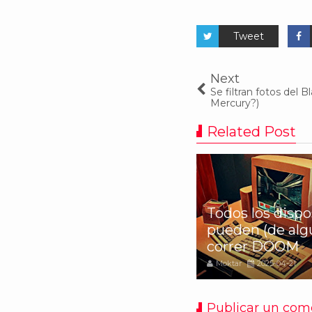
Tweet
Next
Se filtran fotos del 
Mercury?)
Related Post
evo proyecto llevará Office
Todos los dispo
Linux sin necesidad de
pueden (de alg
ine
correr DOOM
oktar
2020-05-05
Moktar
2025-04-21
Publicar un com