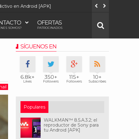
adictivo en Android [APK]
Quake Touc
NTACTO
OFERTAS
ÉNES SOMOS?
PATROCINADOS
SÍGUENOS EN
6.8k+
350+
115+
10+
Likes
Followers
Followers
Subscribes
ail
Populares
WALKMAN™ 8.5.A.3.2; el
reproductor de Sony para
tu Android [APK]