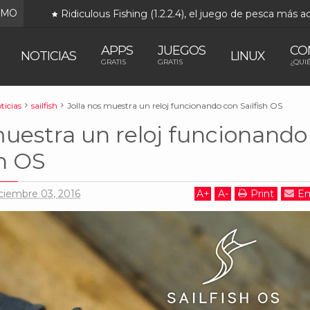
IMO
Ridiculous Fishing (1.2.2.4), el juego de pesca más 
APPS
JUEGOS
CO
NOTICIAS
LINUX
GRATIS
GRATIS
¿QUI
ticias
sailfish
Jolla nos muestra un reloj funcionando con Sailfish OS
muestra un reloj funcionando
sh OS
iciembre 03, 2016
A
+
A
-
Print
Em