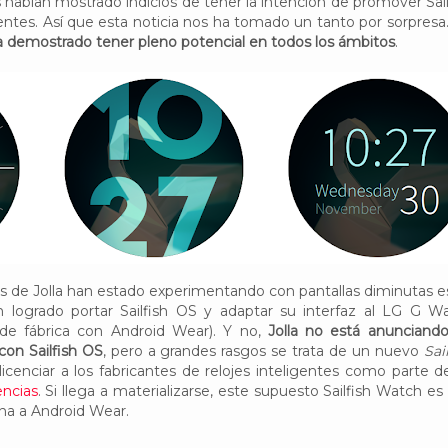
abían mostrado indicios de tener la intención de promover Sail
entes. Así que esta noticia nos ha tomado un tanto por sorpresa
ha demostrado tener pleno potencial en todos los ámbitos
.
ros de Jolla han estado experimentando con pantallas diminutas e
 logrado portar Sailfish OS y adaptar su interfaz al LG G W
de fábrica con Android Wear). Y no,
Jolla no está anunciand
con Sailfish OS
, pero a grandes rasgos se trata de un nuevo
Sai
licenciar a los fabricantes de relojes inteligentes como parte 
encias
. Si llega a materializarse, este supuesto Sailfish Watch es
na a Android Wear.