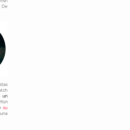
fish
. De
stas
atch
o un
lfish
de
su
 una