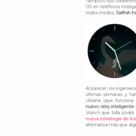
Tampoco sus creadores h
OS en teléfonos intelig
todos modos,
Sailfish 
Al parecer, los ingenie
últimas semanas y han
Urbane (que funciona 
nuevo reloj inteligente 
Watch
que Jolla podrá 
nueva estrategia de lic
alternativa más que dig