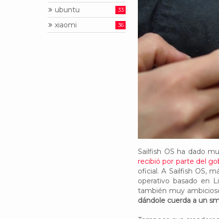
ubuntu
33
xiaomi
36
Sailfish OS ha dado m
recibió por parte del go
oficial. A Sailfish OS
operativo basado en L
también muy ambicioso.
dándole cuerda a un s