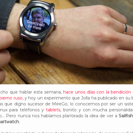
ucho que hablar esta semana,
hace unos días con la bendición
bierno ruso
, y hoy un experimento que Jolla ha publicado en su 
, más que digno sucesor de MeeGo, lo conocemos por ser un sis
inux para teléfonos y
tablets
, bonito y con mucha personalida
.. Pero nunca nos habíamos planteado la idea de ver a
Sailfis
martwatch
.