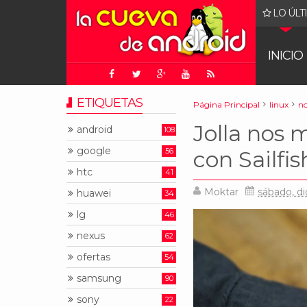
LO ÚLT
 pueden (de alguna manera) correr DOOM
INICIO
ETIQUETAS
Página Principal
linux
no
Jolla nos 
android
108
google
56
con Sailfi
htc
41
Moktar
sábado, d
huawei
34
lg
46
nexus
62
ofertas
54
samsung
90
sony
22