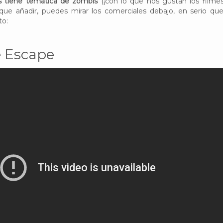
s tiene temática de zombis
(¡con lo que nos gustan los filme
ue añadir, puedes mirar los comerciales debajo, en serio qu
to:
 Escape