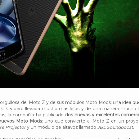
orgullosa del Moto Z y de sus módulos Moto Mods; una idea qu
 LG G5 pero llevada mucho más lejos y de una manera mucho
as, la compañía ha publicado
dos nuevos y excelentes comerci
 nuevos Moto Mods
: uno que convierte al Moto Z en un proye
re Projector
y un módulo de altavoz llamado
JBL Soundboost
.