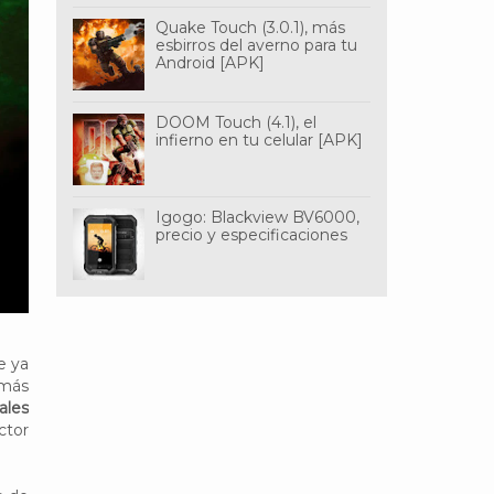
Quake Touch (3.0.1), más
esbirros del averno para tu
Android [APK]
DOOM Touch (4.1), el
infierno en tu celular [APK]
Igogo: Blackview BV6000,
precio y especificaciones
e ya
 más
ales
ctor