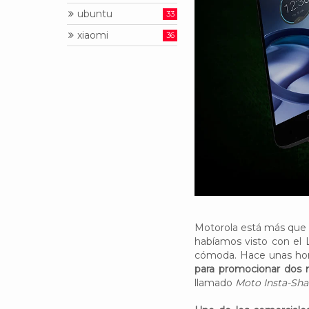
ubuntu
33
xiaomi
36
Motorola está más que 
habíamos visto con el
cómoda. Hace unas hor
para promocionar dos
llamado
Moto Insta-Sha