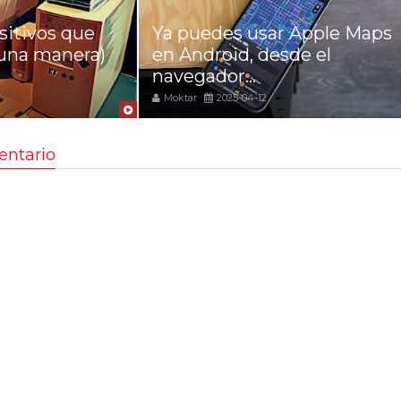
sitivos que
Ya puedes usar Apple Maps
una manera)
en Android, desde el
navegador...
Moktar
2025-04-12
entario