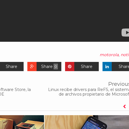
motorola
,
noti
Share
Share
Share
Shar
0
Previou
ftware Store, la
Linux recibe drivers para ReFS, el sistem
DE
de archivos propietario de Microsof