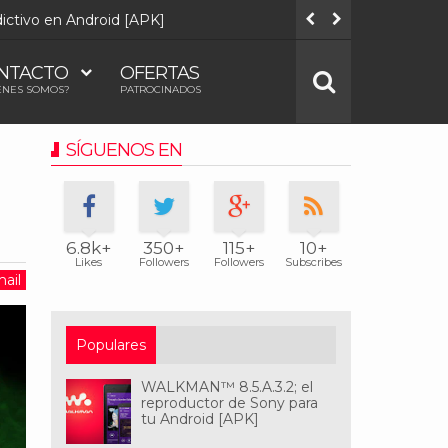
adictivo en Android [APK]
Quake Touc
NTACTO
OFERTAS
ÉNES SOMOS?
PATROCINADOS
SÍGUENOS EN
6.8k+
350+
115+
10+
Likes
Followers
Followers
Subscribes
ail
Populares
WALKMAN™ 8.5.A.3.2; el
reproductor de Sony para
tu Android [APK]