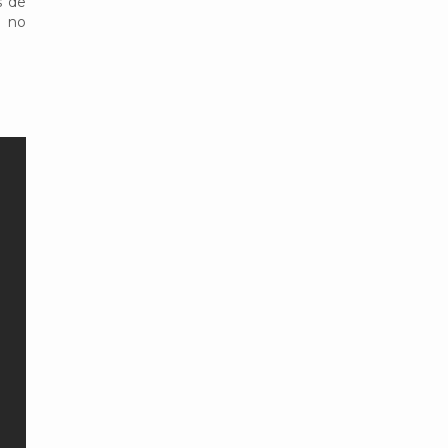
s de
e no