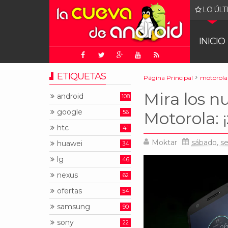
LO ÚLT
 pueden (de alguna manera) correr DOOM
INICIO
ETIQUETAS
Página Principal
motorola
Mira los n
android
108
google
56
Motorola: 
htc
41
Moktar
sábado, s
huawei
34
lg
46
nexus
62
ofertas
54
samsung
90
sony
22