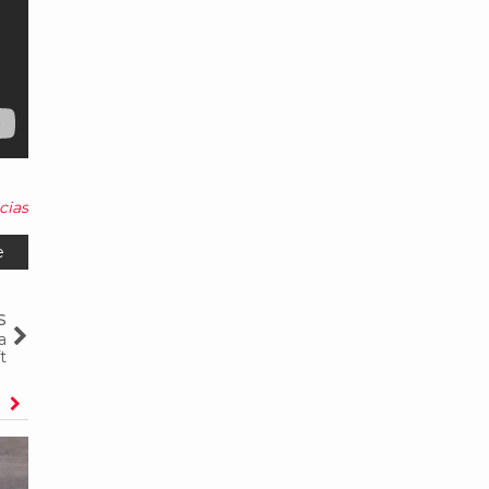
cias
e
s
a
t