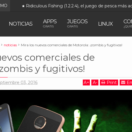
IMO
Ridiculous Fishing (1.2.2.4), el juego de pesca más 
APPS
JUEGOS
CO
NOTICIAS
LINUX
GRATIS
GRATIS
¿QUI
noticias
Mira los nuevos comerciales de Motorola: ¡zombis y fugitivos!
uevos comerciales de
¡zombis y fugitivos!
eptiembre 03, 2016
A
+
A
-
Print
Em