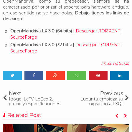
OpenMandriva, como su predecesor, siempre se ha
caracterizado por priorizar el soporte para hardware antiguo,
en ese sentido no se hace bolas.
Debajo tienes los links de
descarga
:
OpenMandriva LX 3.0 (64 bits) |
Descargar .TORRENT
|
SourceForge
OpenMandriva LX 3.0 (32 bits) |
Descargar .TORRENT
|
SourceForge
linux
,
noticias
Tweet
Share
Share
Share
Share
Share
0
Next
Previous
Igogo: LeTV LeEco 2,
Lubuntu empieza su
precio y especificaciones
migración a LXQt
Related Post