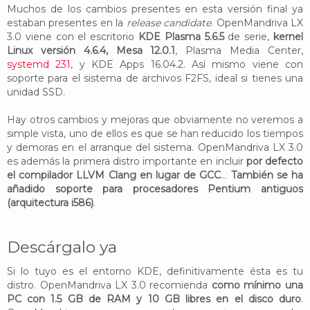
Muchos de los cambios presentes en esta versión final ya
estaban presentes en la
release candidate
. OpenMandriva LX
3.0 viene con el escritorio
KDE Plasma 5.6.5
de serie,
kernel
Linux versión 4.6.4, Mesa 12.0.1
, Plasma Media Center,
systemd 231
, y KDE Apps 16.04.2. Así mismo viene con
soporte para el sistema de archivos F2FS, ideal si tienes una
unidad SSD.
Hay otros cambios y mejoras que obviamente no veremos a
simple vista, uno de ellos es que se han reducido los tiempos
y demoras en el arranque del sistema. OpenMandriva LX 3.0
es además la primera distro importante en incluir
por defecto
el compilador LLVM Clang en lugar de GCC
...
También se ha
añadido soporte para procesadores Pentium antiguos
(arquitectura i586)
.
Descárgalo ya
Si lo tuyo es el entorno KDE, definitivamente ésta es tu
distro. OpenMandriva LX 3.0 recomienda
como mínimo una
PC con 1.5 GB de RAM y 10 GB libres en el disco duro
.