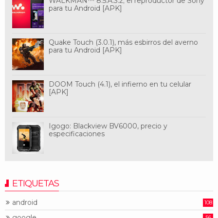
WALKMAN™ 8.5.A.3.2; el reproductor de Sony
para tu Android [APK]
Quake Touch (3.0.1), más esbirros del averno
para tu Android [APK]
DOOM Touch (4.1), el infierno en tu celular
[APK]
Igogo: Blackview BV6000, precio y
especificaciones
ETIQUETAS
android
108
google
56