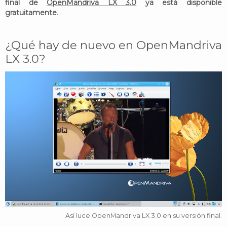
final de
OpenMandriva LX 3.0
ya está disponible
gratuitamente
.
¿Qué hay de nuevo en OpenMandriva
LX 3.0?
Así luce OpenMandriva LX 3.0 en su versión final.