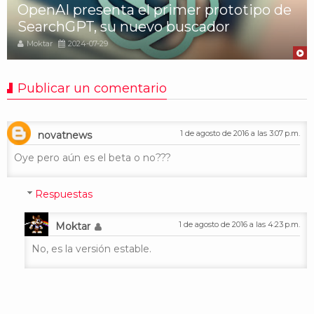
OpenAI presenta el primer prototipo de
SearchGPT, su nuevo buscador
Moktar
2024-07-29
Publicar un comentario
1 de agosto de 2016 a las 3:07 p.m.
novatnews
Oye pero aún es el beta o no???
Respuestas
1 de agosto de 2016 a las 4:23 p.m.
Moktar
No, es la versión estable.