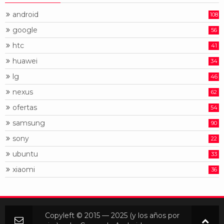
android
108
google
56
htc
41
huawei
34
lg
46
nexus
62
ofertas
54
samsung
90
sony
22
ubuntu
33
xiaomi
36
Copyleft © 2015 — 2025 (y los años por