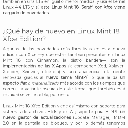
también en una LTS en igual o menor medida, y usa el kernel
Linux 4.4 LTS y sí, este
Linux Mint 18 'Sarah' con Xfce viene
cargado de novedades
.
¿Qué hay de nuevo en Linux Mint 18
Xfce Edition?
Algunas de las novedades más llamativas en esta nueva
edición con Xfce —y que están también presentes en Linux
Mint 18 con Cinnamon, la distro bandera— son la
implementación de las X-Apps
(la componen Xed, Xplayer,
Xreader, Xviewer, etcétera) y una apariencia totalmente
renovada gracias al
nuevo tema Mint-Y
, lo que le da
un
aspecto
flat
o materializado
más acorde con los tiempos que
corren. La variante oscura de este tema (que también está
incluida) se ve increíble, por cierto.
Linux Mint 18 Xfce Edition viene así mismo con soporte para
sistemas de archivos Btrfs y exFAT; soporte para HiDPI;
un
nuevo gestor de actualizaciones
(Update Manager); MDM
2.0 en la pantalla de bloqueo, y por lo demás tenemos