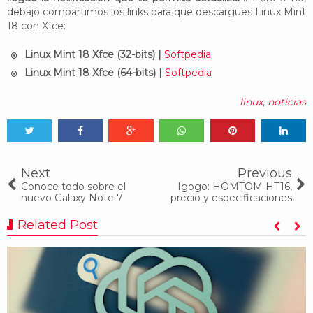
debajo compartimos los links para que descargues Linux Mint
18 con Xfce:
Linux Mint 18 Xfce (32-bits) |
Softpedia
Linux Mint 18 Xfce (64-bits) |
Softpedia
linux
,
noticias
Tweet
Share
Share
Share
Share
Share
0
Next
Previous
Conoce todo sobre el
Igogo: HOMTOM HT16,
nuevo Galaxy Note 7
precio y especificaciones
Related Post