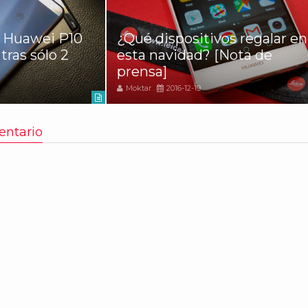
e Huawei P10
¿Qué dispositivos regalar en
tras sólo 2
esta navidad? [Nota de
prensa]
Moktar
2016-12-19
entario