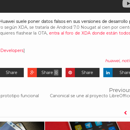
Huawei suele poner datos falsos en sus versiones de desarrollo 
ro según XDA, se trataría de Android 7.0 Nougat al cien por ciento
quieres flashear la OTA,
entra al foro de XDA donde están todos
Developers
]
huawei
,
noti
Share
Share
Share
Shar
0
Previou
prototipo funcional
Canonical se une al proyecto LibreOffic