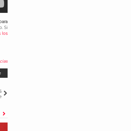
para
. Si
 los
cias
e
s
e