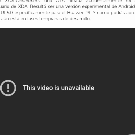
de
XDA-Developers
, una OTA filtrada accidentalmente
ha 
suario de XDA
.
Resultó ser una versión experimental de Android
UI 5.0 específicamente para el Huawei P9. Y como podrás apre
e aún está en fases tempranas de desarrollo.