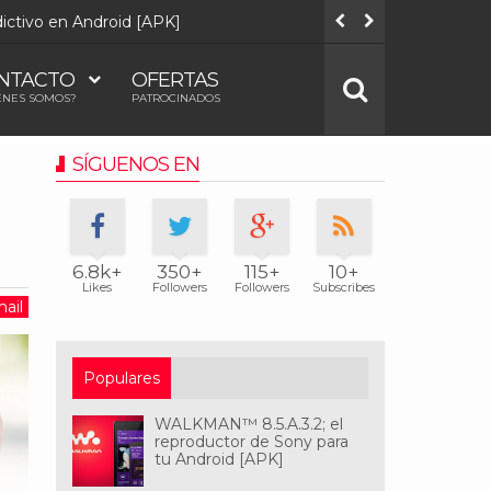
adictivo en Android [APK]
Quake Touc
NTACTO
OFERTAS
ÉNES SOMOS?
PATROCINADOS
SÍGUENOS EN
6.8k+
350+
115+
10+
Likes
Followers
Followers
Subscribes
ail
Populares
WALKMAN™ 8.5.A.3.2; el
reproductor de Sony para
tu Android [APK]