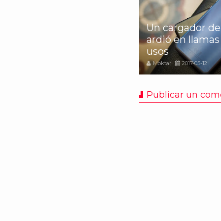
awei nos habla del futuro
Un cargador d
 la inteligencia artificial
ardió en llamas 
ota de prensa]
usos
oktar
2017-11-05
Moktar
2017-05-12
Publicar un com