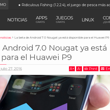
IMO
Ridiculous Fishing (1.2.2.4), el juego de pesca más 
APPS
JUEGOS
CO
NOTICIAS
LINUX
GRATIS
GRATIS
¿QUI
noticias
La beta de Android 7.0 Nougat ya está disponible para el Huawei P9
 Android 7.0 Nougat ya está
 para el Huawei P9
julio 27, 2016
A
+
A
-
Print
Em