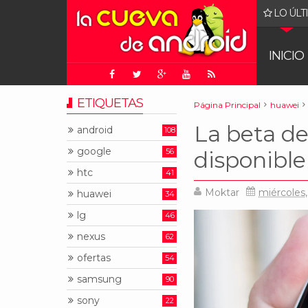
LO ÚLT
 pueden (de alguna manera) correr DOOM
INICIO
ETIQUETAS
Página Principal
huawei
La beta de
android
108
google
56
disponible
htc
41
Moktar
miércoles, 
huawei
34
lg
46
nexus
62
ofertas
54
samsung
90
sony
22