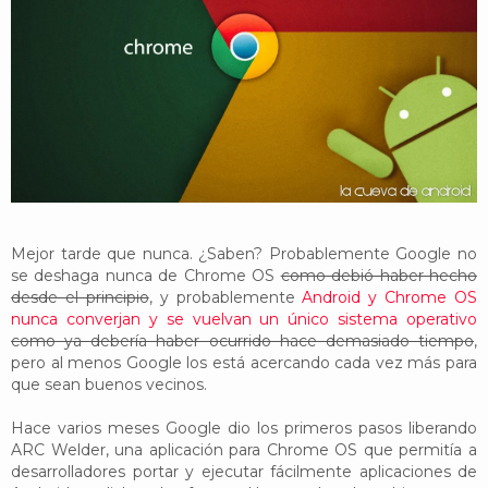
YouTube
Twitter
Foro
Mejor tarde que nunca. ¿Saben? Probablemente Google no
se deshaga nunca de Chrome OS
como debió haber hecho
desde el principio
, y probablemente
Android y Chrome OS
nunca converjan y se vuelvan un único sistema operativo
como ya debería haber ocurrido hace demasiado tiempo
,
pero al menos Google los está acercando cada vez más para
que sean buenos vecinos.
Hace varios meses Google dio los primeros pasos liberando
ARC Welder, una aplicación para Chrome OS que permitía a
desarrolladores portar y ejecutar fácilmente aplicaciones de