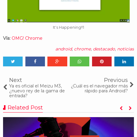
It's Happening!!1
Vía:
OMG! Chrome
android
,
chrome
,
destacado
,
noticias
Tweet
Share
Share
Share
Share
Share
0
Next
Previous
Ya es oficial el Meizu M3,
¿Cuál es el navegador más
¿nuevo rey de la gama de
rápido para Android?
entrada?
Related Post