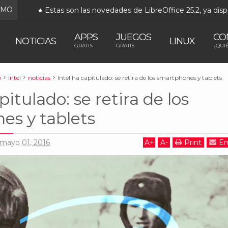
IMO
Estas son las novedades de LibreOffice 25.2, ya disp
APPS
JUEGOS
CO
NOTICIAS
LINUX
GRATIS
GRATIS
¿QUI
o
intel
noticias
Intel ha capitulado: se retira de los smartphones y tablets
pitulado: se retira de los
es y tablets
mayo 01, 2016
A
+
A
-
Print
Em