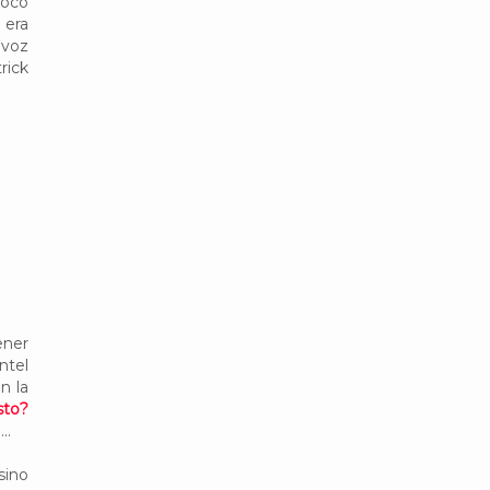
poco
 era
avoz
rick
ener
ntel
n la
sto?
..
sino