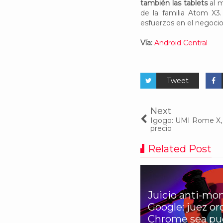
también las tablets
al m
de la familia Atom X3.
esfuerzos en el negocio
Vía:
Android Central
Tweet
Next
Igogo: UMI Rome X, 
precio
Related Post
Juicio anti-mon
 puedes usar Apple Maps
Google: juez o
 Android, desde el
Chrome sea pue