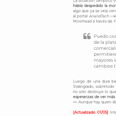
La situación tampoco ve
había despedido la inc
algo que ya se veía veni
al portal
AnandTech
—au
Moorhead a través de
F
Puedo con
de la pla
comercial
permitier
mayores i
cambios t
Luego de una dura bat
Stalingrado, sobretod
no sólo destruye lo que
esperanzas de ver más
—
. Aunque hay quien di
[Actualizado 01/05]
Int