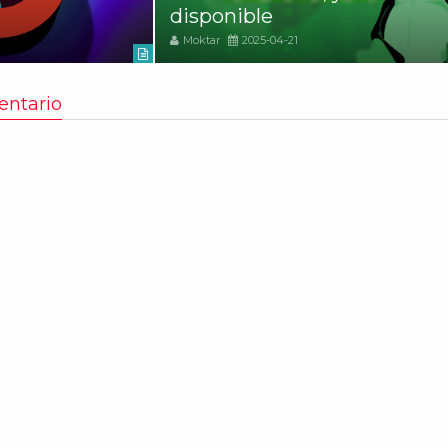
disponible
Moktar
2025-04-21
entario