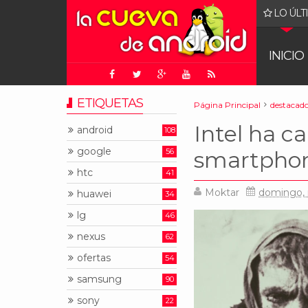
LO ÚLT
gle: juez ordena que Chrome sea puesto a la venta
INICIO
ETIQUETAS
Página Principal
destacad
Intel ha ca
android
108
google
56
smartphon
htc
41
Moktar
domingo, 
huawei
34
lg
46
nexus
62
ofertas
54
samsung
90
sony
22