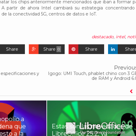
atar los chips anteriormente mencionados que iban a formar p
 A partir de ahora Intel cambiará su estrategia concentrando
 de la conectividad 5G, centros de datos e IoT.
destacado
,
intel
,
noti
Share
Share
Share
Shar
0
Previou
especificaciones y
Igogo: UMI Touch, phablet chino con 3 G
de RAM y Android 6.
opolio a
rdena que
Estas son las novedades de
sto a la
LibreOffice 25.2, ya