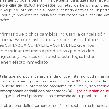
nía siendo buena para la firma de Santa Clara, que hasta hace 
reíble cifra de 19,000 empleados
. Su retiro de los smartphones
r. Así pues, Intel anunció su paso al costado a través de un port
nque ya previamente había sido confirmado por el analista Pat
orbes
—:
firmar que dichos cambios incluían la cancelación
taforma Broxton así como también las plataformas
es SoFIA 3GX, SoFIA LTE y SoFIA LTE2 que nos
an destinar recursos a productos que nos dan
ngresos y avances en nuestra estrategia. Estos
ienen efecto inmediato.
alla que no podía ganar, era claro que Intel no podía mant
o contra un enemigo tan numeroso como ARM. La derrota de I
 hubiera sido un interesante panorama en el móvil, sino tambié
 smartphones Android con procesador x86 —
¿se acuerdan de e
ce que Intel está probando una cucharada de su propia medicina.
el abandona definitivamente no sólo el sector smartphones, 