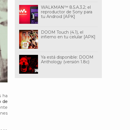
WALKMAN™ 8.5.A.3.2; el
reproductor de Sony para
tu Android [APK]
DOOM Touch (4.1), el
infierno en tu celular [APK]
Ya está disponible: DOOM
Anthology (versión 1.8c)
s ha
o de
ente
anes