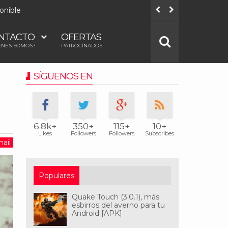
onible
Todos los
NTACTO
OFERTAS
ÉNES SOMOS?
PATROCINADOS
SÍGUENOS EN
6.8k+
350+
115+
10+
Likes
Followers
Followers
Subscribes
ail
Populares
Quake Touch (3.0.1), más
esbirros del averno para tu
Android [APK]