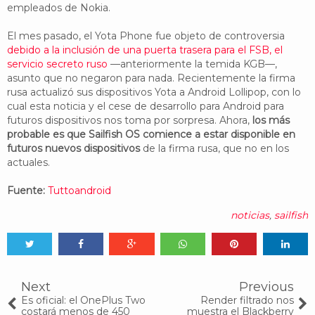
empleados de Nokia.
El mes pasado, el Yota Phone fue objeto de controversia
debido a la inclusión de una puerta trasera para el FSB, el
servicio secreto ruso
—anteriormente la temida KGB—,
asunto que no negaron para nada. Recientemente la firma
rusa actualizó sus dispositivos Yota a Android Lollipop, con lo
cual esta noticia y el cese de desarrollo para Android para
futuros dispositivos nos toma por sorpresa. Ahora,
los más
probable es que Sailfish OS comience a estar disponible en
futuros nuevos dispositivos
de la firma rusa, que no en los
actuales.
Fuente:
Tuttoandroid
noticias
,
sailfish
Tweet
Share
Share
Share
Share
Share
0
Next
Previous
Es oficial: el OnePlus Two
Render filtrado nos
costará menos de 450
muestra el Blackberry