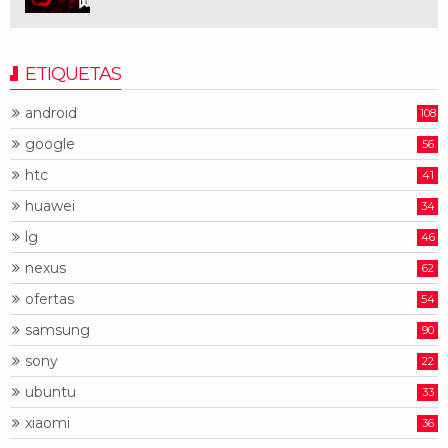
ETIQUETAS
android
108
google
56
htc
41
huawei
34
lg
46
nexus
62
ofertas
54
samsung
90
sony
22
ubuntu
33
xiaomi
36