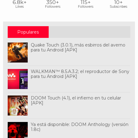
6.8k+
350+
115+
10+
Likes
Followers
Followers
Subscribes
Populares
Quake Touch (3.0.1), más esbirros del averno
para tu Android [APK]
WALKMAN™ 8.5.A.3.2; el reproductor de Sony
para tu Android [APK]
DOOM Touch (4.1), el infierno en tu celular
[APK]
Ya está disponible: DOOM Anthology (versión
1.8c)