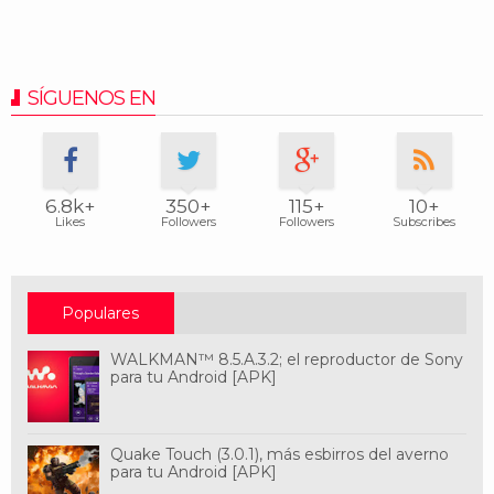
SÍGUENOS EN
6.8k+
350+
115+
10+
Likes
Followers
Followers
Subscribes
Populares
WALKMAN™ 8.5.A.3.2; el reproductor de Sony
para tu Android [APK]
Quake Touch (3.0.1), más esbirros del averno
para tu Android [APK]