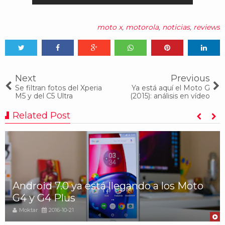
moto x
,
motorola
,
noticias
,
reviews
Tweet
Share
Share
Share
Share
Share
0
Next
Previous
Se filtran fotos del Xperia
Ya está aquí el Moto G
M5 y del C5 Ultra
(2015): análisis en vídeo
Related Post
Android 7.0 ya está llegando a los Moto
G4 y G4 Plus
Moktar
2016-10-21