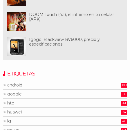
DOOM Touch (4.1), el infierno en tu celular
[APK]
Igogo: Blackview BV6000, precio y
especificaciones
ETIQUETAS
android
108
google
56
htc
41
huawei
34
lg
46
nexus
62