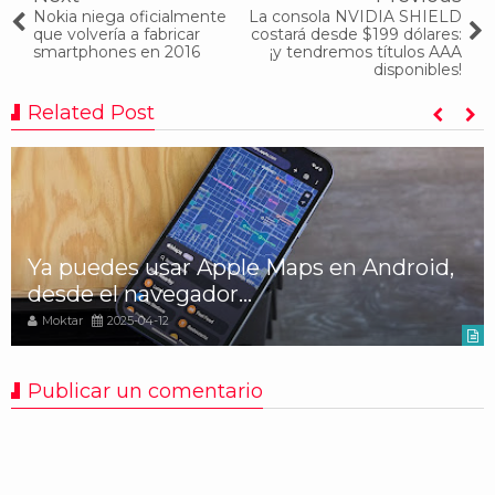
Nokia niega oficialmente
La consola NVIDIA SHIELD
que volvería a fabricar
costará desde $199 dólares:
smartphones en 2016
¡y tendremos títulos AAA
disponibles!
Related Post
Ya puedes usar Apple Maps en Android,
desde el navegador...
Moktar
2025-04-12
Publicar un comentario