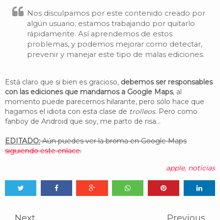
Nos disculpamos por este contenido creado por
algún usuario; estamos trabajando por quitarlo
rápidamente. Así aprendemos de estos
problemas, y podemos mejorar como detectar,
prevenir y manejar este tipo de malas ediciones.
Está claro que si bien es gracioso,
debemos ser responsables
con las ediciones que mandamos a Google Maps
, al
momento puede parecernos hilarante, pero sólo hace que
hagamos el idiota con esta clase de
trolleos
. Pero como
fanboy de Android que soy, me parto de risa...
EDITADO:
Aún puedes ver la broma en Google Maps
siguiendo este enlace
.
apple
,
noticias
Tweet
Share
Share
Share
Share
Share
0
Next
Previous