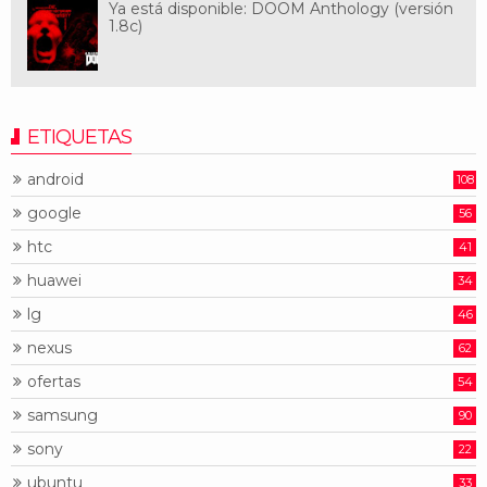
Ya está disponible: DOOM Anthology (versión
1.8c)
ETIQUETAS
android
108
google
56
htc
41
huawei
34
lg
46
nexus
62
ofertas
54
samsung
90
sony
22
ubuntu
33