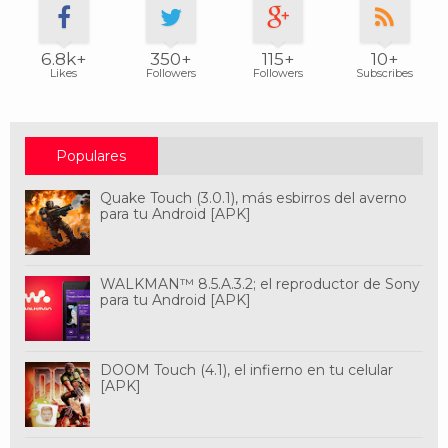
6.8k+
350+
115+
10+
Likes
Followers
Followers
Subscribes
Populares
Quake Touch (3.0.1), más esbirros del averno
para tu Android [APK]
WALKMAN™ 8.5.A.3.2; el reproductor de Sony
para tu Android [APK]
DOOM Touch (4.1), el infierno en tu celular
[APK]