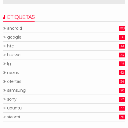
ETIQUETAS
android
108
google
56
htc
41
huawei
34
lg
46
nexus
62
ofertas
54
samsung
90
sony
22
ubuntu
33
xiaomi
36