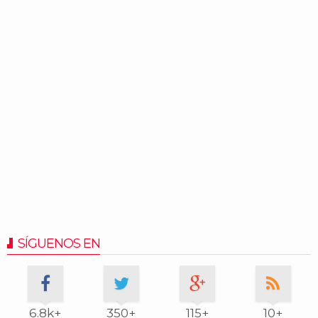
SÍGUENOS EN
6.8k+
350+
115+
10+