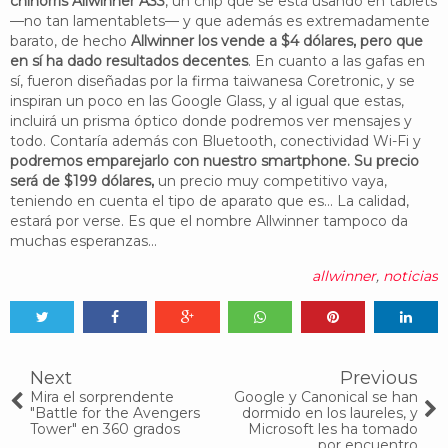
chinorris Allwinner A33
, un chip que se está usando en tablets
—no tan lamentablets— y que además es extremadamente
barato, de hecho
Allwinner los vende a $4 dólares, pero que
en sí ha dado resultados decentes
. En cuanto a las gafas en
sí, fueron diseñadas por la firma taiwanesa Coretronic, y se
inspiran un poco en las Google Glass, y al igual que estas,
incluirá un prisma óptico donde podremos ver mensajes y
todo. Contaría además con Bluetooth, conectividad Wi-Fi y
podremos emparejarlo con nuestro smartphone. Su precio
será de $199 dólares,
un precio muy competitivo vaya,
teniendo en cuenta el tipo de aparato que es... La calidad,
estará por verse. Es que el nombre Allwinner tampoco da
muchas esperanzas...
allwinner
,
noticias
Tweet
Share
Share
Share
Share
Share
0
Next
Previous
Mira el sorprendente
Google y Canonical se han
"Battle for the Avengers
dormido en los laureles, y
Tower" en 360 grados
Microsoft les ha tomado
por encuentro