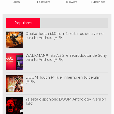
Likes
Followers
Followers
Subscribes
Populares
Quake Touch (3.0.1), más esbirros del averno
para tu Android [APK]
WALKMAN™ 8.5.A.3.2; el reproductor de Sony
para tu Android [APK]
DOOM Touch (4.1), el infierno en tu celular
[APK]
Ya está disponible: DOOM Anthology (versión
1.8c)