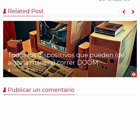
Related Post
Todos los dispositivos que pueden (de
alguna manera) correr DOOM
Moktar
2025-04-21
Publicar un comentario