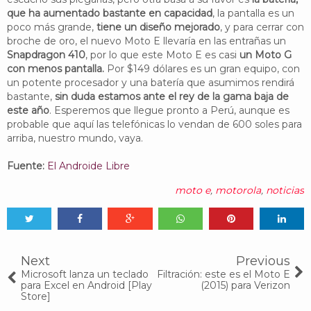
que ha aumentado bastante en capacidad
, la pantalla es un
poco más grande,
tiene un diseño mejorado
, y para cerrar con
broche de oro, el nuevo Moto E llevaría en las entrañas un
Snapdragon 410
, por lo que este Moto E es casi
un Moto G
con menos pantalla.
Por $149 dólares es un gran equipo, con
un potente procesador y una batería que asumimos rendirá
bastante,
sin duda estamos ante el rey de la gama baja de
este año
. Esperemos que llegue pronto a Perú, aunque es
probable que aquí las telefónicas lo vendan de 600 soles para
arriba, nuestro mundo, vaya.
Fuente:
El Androide Libre
moto e
,
motorola
,
noticias
Tweet
Share
Share
Share
Share
Share
0
Next
Previous
Microsoft lanza un teclado
Filtración: este es el Moto E
para Excel en Android [Play
(2015) para Verizon
Store]