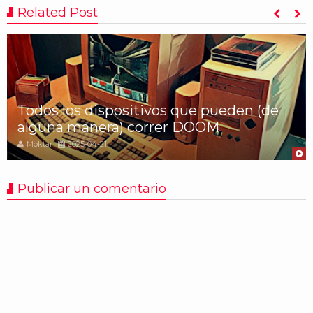
Related Post
Todos los dispositivos que pueden (de
alguna manera) correr DOOM
Moktar
2025-04-21
Publicar un comentario