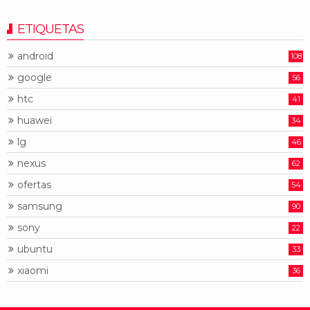
ETIQUETAS
android
108
google
56
htc
41
huawei
34
lg
46
nexus
62
ofertas
54
samsung
90
sony
22
ubuntu
33
xiaomi
36