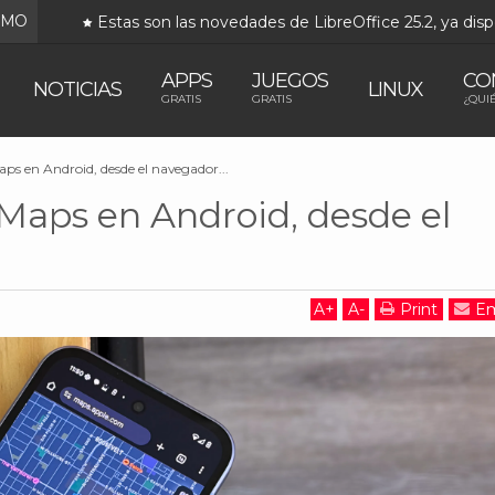
IMO
Estas son las novedades de LibreOffice 25.2, ya disp
APPS
JUEGOS
CO
NOTICIAS
LINUX
GRATIS
GRATIS
¿QUI
ps en Android, desde el navegador...
Maps en Android, desde el
A
+
A
-
Print
Em