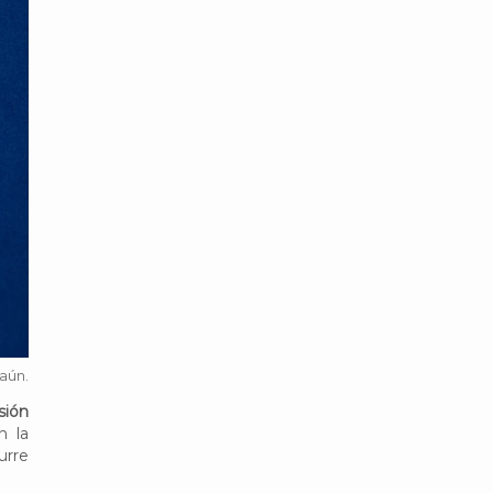
aún.
sión
n la
urre