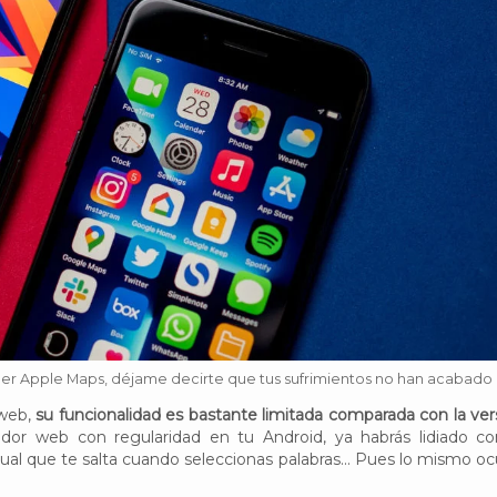
ener Apple Maps, déjame decirte que tus sufrimientos no han acabado 
 web,
su funcionalidad es bastante limitada comparada con la ver
ador web con regularidad en tu Android, ya habrás lidiado co
ual que te salta cuando seleccionas palabras... Pues lo mismo oc