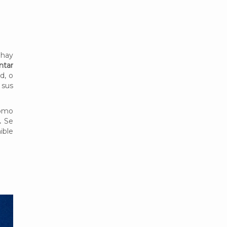
 hay
ntar
d, o
 sus
omo
.
Se
ible