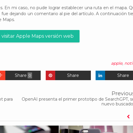
s. En mi caso, no pude lograr establecer una ruta en el mapa. Q
ue dejando un comentario al pie del artículo. A continuación ti
e Maps.
 visitar Apple Maps versión web
apple
,
noti
Share
Share
Share
0
Previou
ot para
OpenAI presenta el primer prototipo de SearchGPT, s
nuevo buscado