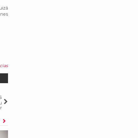
uizá
enes
cias
s
u
r