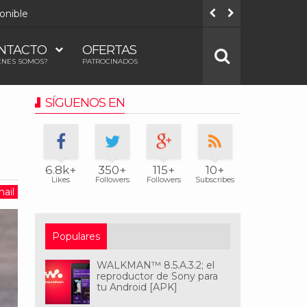
onible
Todos los
NTACTO
OFERTAS
ÉNES SOMOS?
PATROCINADOS
SÍGUENOS EN
6.8k+
350+
115+
10+
Likes
Followers
Followers
Subscribes
ail
Populares
WALKMAN™ 8.5.A.3.2; el
reproductor de Sony para
tu Android [APK]