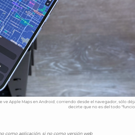
se ve Apple Maps en Android; corriendo desde el navegador, sólo dé
decirte que no es del todo "funcio
no como aplicación, si no como versión web