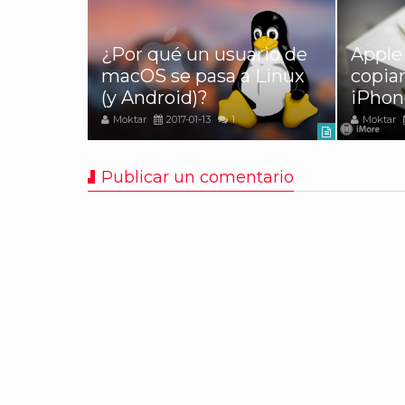
on
var las
¿Por qué un usuario de
Apple
a los
macOS se pasa a Linux
copiar
(y Android)?
iPhon
Moktar
2017-01-13
1
Moktar
Publicar un comentario