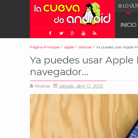
LO ÚLT
gle: juez ordena que Chrome sea puesto a la venta
INICIO
Página Principal
apple
noticias
Ya puedes usar Apple Ma
Ya puedes usar Apple 
navegador...
Moktar
sábado, abril 12, 2025