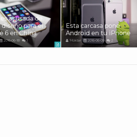
 es acusada de
 diseño para el
Esta carcasa pone
e 6 en China
Android en tu iPhone
2016-06-18
1
Moktar
2016-06-09
2