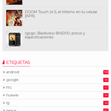
DOOM Touch (4.1), el infierno en tu celular
[APK]
Igogo: Blackview BV6000, precio y
especificaciones
ETIQUETAS
android
108
google
56
htc
41
huawei
34
lg
46
nexus
62