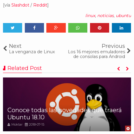
[vía
Slashdot
/
Reddit
]
linux
,
noticias
,
ubuntu
Tweet
Share
Share
Share
Share
Share
0
Next
Previous
La venganza de Linux
Los 16 mejores emuladores
de consolas para Android
Related Post
Conoce todas las novedades que traerá
Ubuntu 18.10
Moktar
2018-07-15