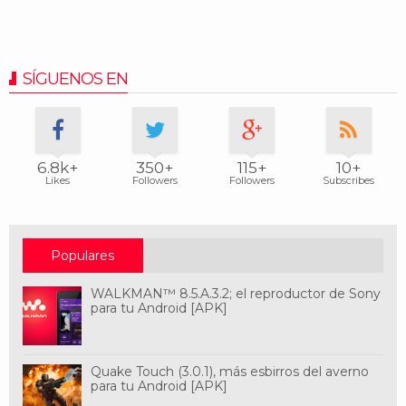
SÍGUENOS EN
6.8k+
350+
115+
10+
Likes
Followers
Followers
Subscribes
Populares
WALKMAN™ 8.5.A.3.2; el reproductor de Sony
para tu Android [APK]
Quake Touch (3.0.1), más esbirros del averno
para tu Android [APK]