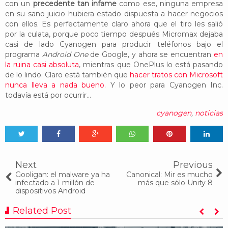
con un
precedente tan infame
como ese, ninguna empresa
en su sano juicio hubiera estado dispuesta a hacer negocios
con ellos. Es perfectamente claro ahora que el tiro les salió
por la culata, porque poco tiempo después Micromax dejaba
casi de lado Cyanogen para producir teléfonos bajo el
programa
Android One
de Google, y ahora se encuentran
en
la ruina casi absoluta
, mientras que OnePlus lo está pasando
de lo lindo. Claro está también que
hacer tratos con Microsoft
nunca lleva a nada bueno
. Y lo peor para Cyanogen Inc.
todavía está por ocurrir...
cyanogen
,
noticias
Tweet
Share
Share
Share
Share
Share
0
Next
Previous
Gooligan: el malware ya ha
Canonical: Mir es mucho
infectado a 1 millón de
más que sólo Unity 8
dispositivos Android
Related Post