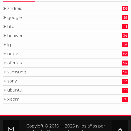
android
108
google
56
htc
41
huawei
34
lg
46
nexus
62
ofertas
54
samsung
90
sony
22
ubuntu
33
xiaomi
36
Copyleft © 2015 — 2025 (y los años por