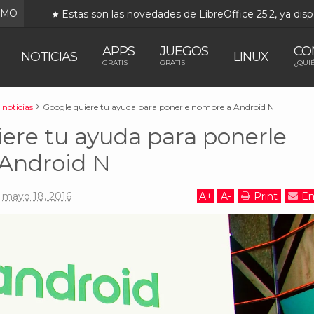
IMO
Estas son las novedades de LibreOffice 25.2, ya disp
APPS
JUEGOS
CO
NOTICIAS
LINUX
GRATIS
GRATIS
¿QUI
noticias
Google quiere tu ayuda para ponerle nombre a Android N
ere tu ayuda para ponerle
Android N
, mayo 18, 2016
A
+
A
-
Print
Em