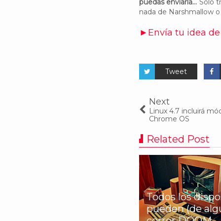
puedas enviarla...
Sólo tr
nada de Narshmallow o N
►Envía tu idea de
Tweet
Next
Linux 4.7 incluirá m
Chrome OS
Related Post
Todos los dispo
s 7 peores dispositivos
pueden (de alg
droid de la historia
correr DOOM