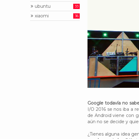
ubuntu
33
xiaomi
36
Google todavía no sab
I/O 2016 se nos iba a re
de Android viene con g
aún no se decide y quie
¿Tienes alguna idea ge