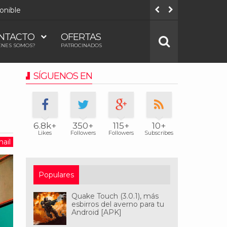
onible
Todos los
NTACTO
OFERTAS
ÉNES SOMOS?
PATROCINADOS
SÍGUENOS EN
6.8k+
350+
115+
10+
Likes
Followers
Followers
Subscribes
ail
Populares
Quake Touch (3.0.1), más
esbirros del averno para tu
Android [APK]