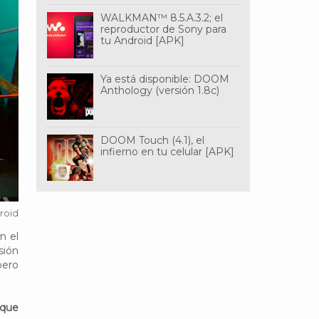
WALKMAN™ 8.5.A.3.2; el
reproductor de Sony para
tu Android [APK]
Ya está disponible: DOOM
Anthology (versión 1.8c)
DOOM Touch (4.1), el
infierno en tu celular [APK]
roid
n el
sión
pero
 que