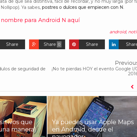
ata de que sea distintiva, fácil de recordar, y no muy larga (por f
ollipop). Ya sabes,
postres o dulces que empiecen con N
.
 nombre para Android N aquí
android
,
noti
Share
Share
Share
Shar
0
Previou
ódulos de seguridad de
¡No te pierdas HOY el evento Google I/
2016
sitivos que
Ya puedes usar Apple Maps
una manera)
en Android, desde el
navegador...