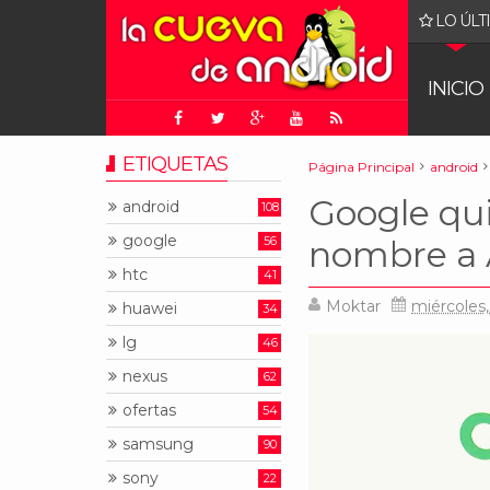
LO ÚLT
gle: juez ordena que Chrome sea puesto a la venta
INICIO
ETIQUETAS
Página Principal
android
Google qui
android
108
google
56
nombre a 
htc
41
Moktar
miércoles
huawei
34
lg
46
nexus
62
ofertas
54
samsung
90
sony
22