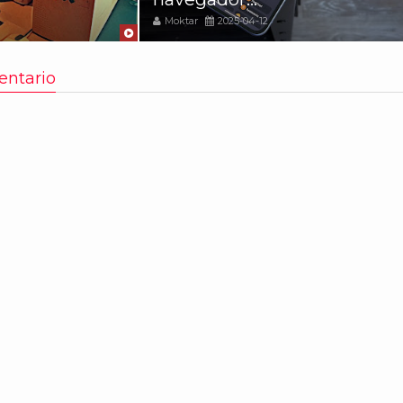
Moktar
2025-04-12
entario