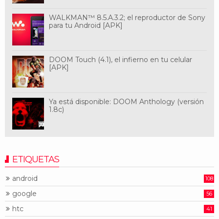
WALKMAN™ 8.5.A.3.2; el reproductor de Sony
para tu Android [APK]
DOOM Touch (4.1), el infierno en tu celular
[APK]
Ya está disponible: DOOM Anthology (versión
1.8c)
ETIQUETAS
android
108
google
56
htc
41