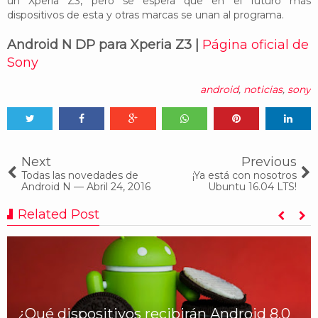
un Xperia Z3, pero se espera que en el futuro más
dispositivos de esta y otras marcas se unan al programa.
Android N DP para Xperia Z3 |
Página oficial de
Sony
android
,
noticias
,
sony
Tweet
Share
Share
Share
Share
Share
0
Next
Previous
Todas las novedades de
¡Ya está con nosotros
Android N — Abril 24, 2016
Ubuntu 16.04 LTS!
Related Post
¿Qué dispositivos recibirán Android 8.0