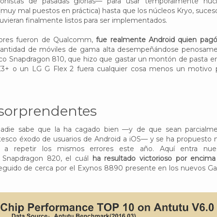
nistas de pasadas glorias— para usar temporalmente núc
muy mal puestos en práctica) hasta que los núcleos Kryo, suces
stuvieran finalmente listos para ser implementados.
rrores fueron de Qualcomm,
fue realmente Android quien pagó
antidad de móviles de gama alta desempeñándose penosam
ico Snapdragon 810, que hizo que gastar un montón de pasta e
Z3+ o un LG G Flex 2 fuera cualquier cosa menos un motivo 
 sorprendentes
die sabe que la ha cagado bien —y de que sean parcialm
tesco éxodo de usuarios de Android a iOS— y se ha propuesto
 a repetir los mismos errores este año. Aquí entra nue
o Snapdragon 820, el cuál
ha resultado victorioso por encima
seguido de cerca por el Exynos 8890 presente en los nuevos Ga