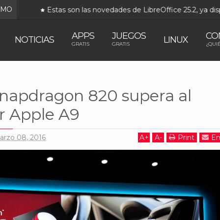
IMO
Estas son las novedades de LibreOffice 25.2, ya disp
APPS
JUEGOS
CO
NOTICIAS
LINUX
GRATIS
GRATIS
¿QUI
alcomm
El nuevo Snapdragon 820 supera al procesador Apple A9
Snapdragon 820 supera al
r Apple A9
arzo 08, 2016
A
+
A
-
Print
Em