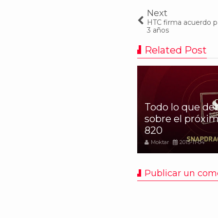
Next
HTC firma acuerdo pa
3 años
Related Post
msung fabricará los
Todo lo que de
evos chips Kirin de
sobre el próxi
uawei
820
oktar
2015-10-17
Moktar
2015-11-04
Publicar un com