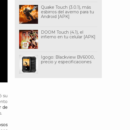
Quake Touch (3.0.1), más
esbirros del averno para tu
Android [APK]
DOOM Touch (4.1), el
infierno en tu celular [APK]
Igogo: Blackview BV6000,
precio y especificaciones
ó su
ento
r de
s.
osos