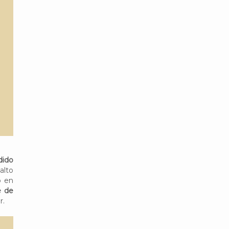
dido
alto
o en
e de
r.