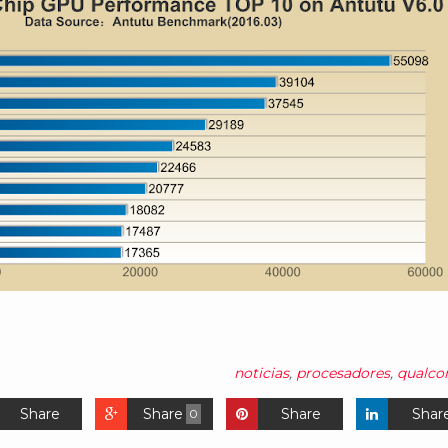
noticias
,
procesadores
,
qualc
Share
Share
Share
Shar
0