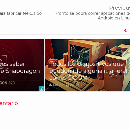
Previou
ra fabricar Nexus por
Pronto se podrá correr aplicaciones d
Android en Linu
bes saber
Todos los dispositivos que
mo Snapdragon
pueden (de alguna manera)
correr DOOM
Moktar
2025-04-21
entario