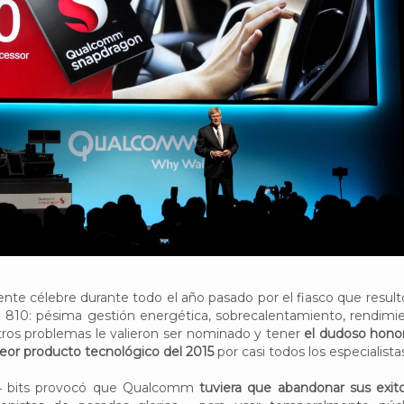
te célebre durante todo el año pasado por el fiasco que result
810: pésima gestión energética, sobrecalentamiento, rendimi
tros problemas le valieron ser nominado y tener
el dudoso hono
eor producto tecnológico del 2015
por casi todos los especialista
 64 bits provocó que Qualcomm
tuviera que abandonar sus exit