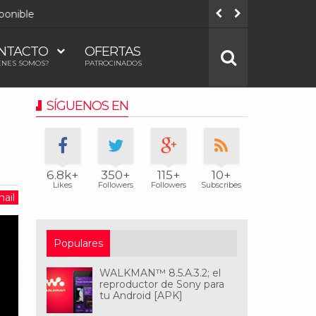
onible
Todos los
NTACTO
OFERTAS
ÉNES SOMOS?
PATROCINADOS
SÍGUENOS EN
6.8k+
350+
115+
10+
Likes
Followers
Followers
Subscribes
ail
Populares
WALKMAN™ 8.5.A.3.2; el
reproductor de Sony para
tu Android [APK]