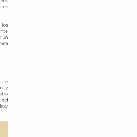
leos
ores
 los
ente
n un
para
ente
 muy
stro
 del
laxy