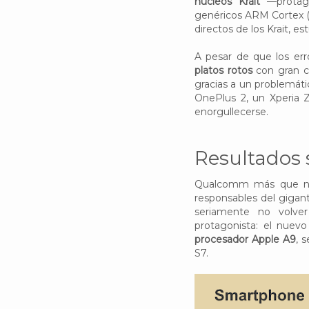
núcleos Krait
—protago
genéricos ARM Cortex (
directos de los Krait, e
A pesar de que los e
platos rotos
con gran c
gracias a un problemát
OnePlus 2, un Xperia 
enorgullecerse.
Resultados
Qualcomm más que na
responsables del gigan
seriamente no volver
protagonista: el nuev
procesador Apple A9
, 
S7.