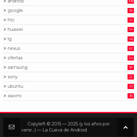
android
108
google
56
htc
41
huawei
34
lg
46
nexus
62
ofertas
54
samsung
90
sony
22
ubuntu
33
xiaomi
36
Copyleft © 2015 — 2025 (y los años por
venir...) — La Cueva de Android