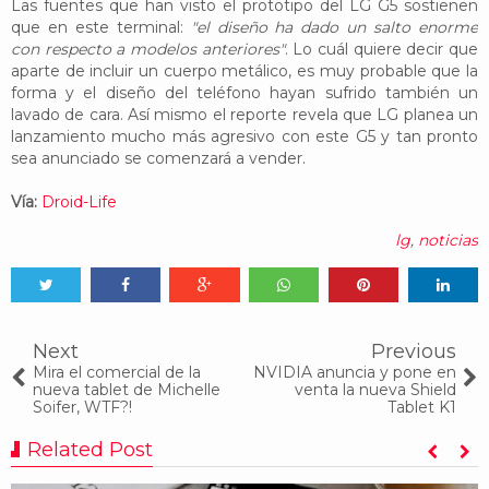
Las fuentes que han visto el prototipo del LG G5 sostienen
que en este terminal:
"el diseño ha dado un salto enorme
con respecto a modelos anteriores"
. Lo cuál quiere decir que
aparte de incluir un cuerpo metálico, es muy probable que la
forma y el diseño del teléfono hayan sufrido también un
lavado de cara. Así mismo el reporte revela que LG planea un
lanzamiento mucho más agresivo con este G5 y tan pronto
sea anunciado se comenzará a vender.
Vía:
Droid-Life
lg
,
noticias
Tweet
Share
Share
Share
Share
Share
0
Next
Previous
Mira el comercial de la
NVIDIA anuncia y pone en
nueva tablet de Michelle
venta la nueva Shield
Soifer, WTF?!
Tablet K1
Related Post