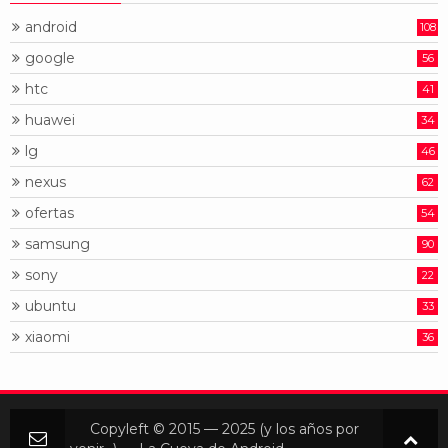
android
108
google
56
htc
41
huawei
34
lg
46
nexus
62
ofertas
54
samsung
90
sony
22
ubuntu
33
xiaomi
36
Copyleft © 2015 — 2025 (y los años por