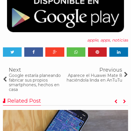
apple
,
apps
,
noticias
Tweet
Share
Share
Share
Share
Share
0
Next
Previous
Google estaría planeando
Aparece el Huawei Mate 8
fabricar sus propios
haciéndola linda en AnTuTu
smartphones, hechos en
casa
Related Post