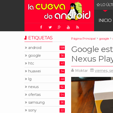
LO ÚLT
gle: juez ordena que Chrome sea puesto a la venta
INICIO
ETIQUETAS
Página Principal
google
Google es
android
108
google
56
Nexus Pla
htc
41
Moktar
viernes, s
huawei
34
lg
46
nexus
62
ofertas
54
samsung
90
sony
22