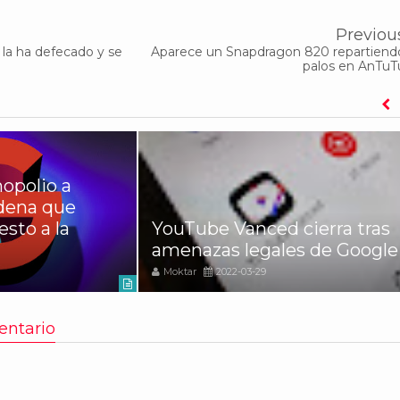
Previou
la ha defecado y se
Aparece un Snapdragon 820 repartiend
palos en AnTuT
opolio a
rdena que
sto a la
YouTube Vanced cierra tras
amenazas legales de Google
Moktar
2022-03-29
entario