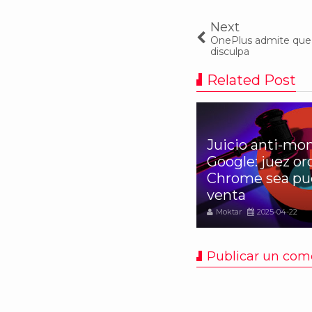
Next
OnePlus admite que 
disculpa
Related Post
Juicio anti-mon
 Nexus Sailfish (2016)
Google: juez o
ndrá un diseño 'reciclado'
Chrome sea pue
l HTC One A9
venta
oktar
2016-08-16
Moktar
2025-04-22
Publicar un com