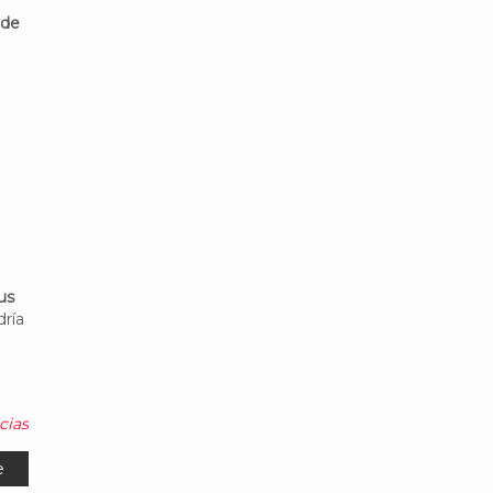
 de
us
dría
cias
e