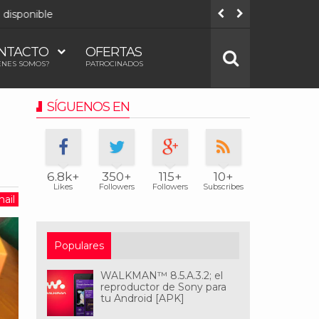
onible
Todos los
NTACTO
OFERTAS
ÉNES SOMOS?
PATROCINADOS
SÍGUENOS EN
6.8k+
350+
115+
10+
Likes
Followers
Followers
Subscribes
ail
Populares
WALKMAN™ 8.5.A.3.2; el
reproductor de Sony para
tu Android [APK]