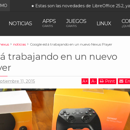
IMO
Estas son las novedades de LibreOffice 25.2, ya disp
APPS
JUEGOS
CO
NOTICIAS
LINUX
GRATIS
GRATIS
¿QUI
nexus
noticias
Google está trabajando en un nuevo Nexus Player
tá trabajando en un nuevo
yer
eptiembre 11, 2015
A
+
A
-
Print
Em