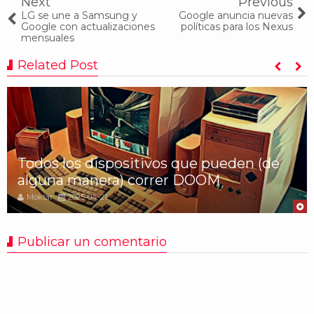
Next
Previous
LG se une a Samsung y
Google anuncia nuevas
Google con actualizaciones
políticas para los Nexus
mensuales
Related Post
Todos los dispositivos que pueden (de
alguna manera) correr DOOM
Moktar
2025-04-21
Publicar un comentario