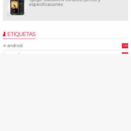
especificaciones
ETIQUETAS
android
108
google
56
htc
41
huawei
34
lg
46
nexus
62
ofertas
54
samsung
90
sony
22
ubuntu
33