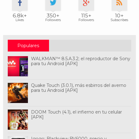
6.8k+
350+
115+
10+
Likes
Followers
Followers
Subscribes
Populares
WALKMAN™ 8.5.A.3.2; el reproductor de Sony
para tu Android [APK]
Quake Touch (3.0.1), más esbirros del averno
para tu Android [APK]
DOOM Touch (4.1), el infierno en tu celular
[APK]
Igogo: Blackview BV6000, precio y