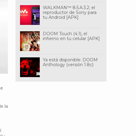
WALKMAN™ 8.5.A.3.2; el
reproductor de Sony para
tu Android [APK]
DOOM Touch (4.1), el
infierno en tu celular [APK]
Ya está disponible: DOOM
Anthology (versión 1.8c)
te
e la
l