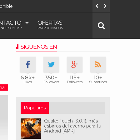
onible
Todos los
NTACTO
OFERTAS
ÉNES SOMOS?
PATROCINADOS
SÍGUENOS EN
6.8k+
350+
115+
10+
Likes
Followers
Followers
Subscribes
ail
Populares
Quake Touch (3.0.1), más
esbirros del averno para tu
Android [APK]