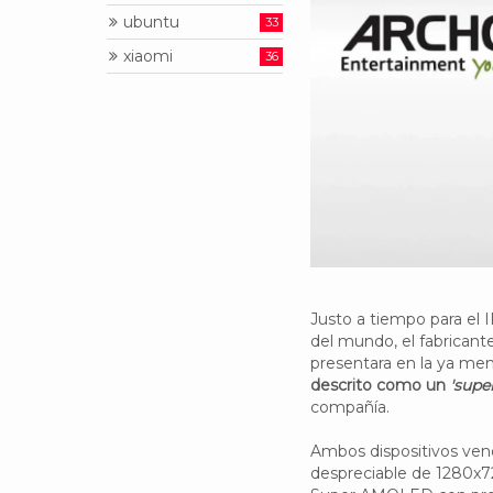
ubuntu
33
xiaomi
36
Justo a tiempo para el 
del mundo, el fabrican
presentara en la ya m
descrito como un
'super
compañía.
Ambos dispositivos vend
despreciable de 1280x7