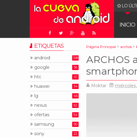
LO ÚLT
gle: juez ordena que Chrome sea puesto a la venta
INICIO
ETIQUETAS
Página Principal
archos
ARCHOS a
android
108
google
56
smartphon
htc
41
Moktar
miércoles,
huawei
34
lg
46
nexus
62
ofertas
54
samsung
90
sony
22