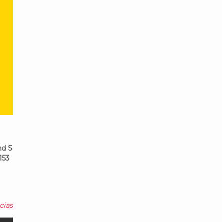
d S
153
cias