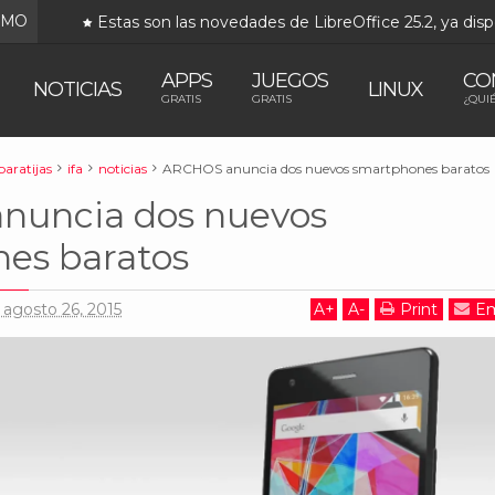
IMO
Estas son las novedades de LibreOffice 25.2, ya disp
APPS
JUEGOS
CO
NOTICIAS
LINUX
GRATIS
GRATIS
¿QUI
baratijas
ifa
noticias
ARCHOS anuncia dos nuevos smartphones baratos
nuncia dos nuevos
es baratos
 agosto 26, 2015
A
+
A
-
Print
Em