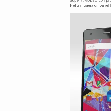
Super AMOLED con prote
Helium traerá un panel 