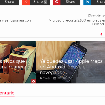
Share
Share
Share
Shar
0
Previou
 y se fusionará con
Microsoft recorta 2300 empleos e
Finlandi
sitivos que
Ya puedes usar Apple Maps
una manera)
en Android, desde el
navegador...
Moktar
2025-04-12
entario