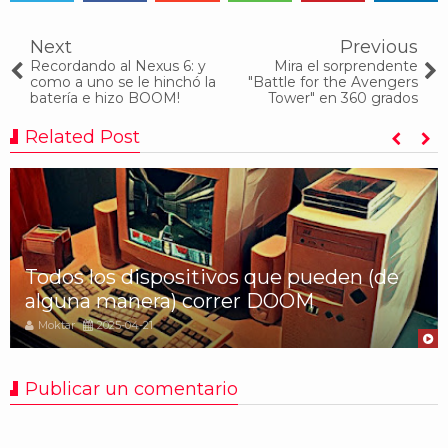
Tweet
Share
Share
Share
Share
Share
0
Next
Previous
Recordando al Nexus 6: y
Mira el sorprendente
como a uno se le hinchó la
"Battle for the Avengers
batería e hizo BOOM!
Tower" en 360 grados
Related Post
Todos los dispositivos que pueden (de
alguna manera) correr DOOM
Moktar
2025-04-21
Publicar un comentario