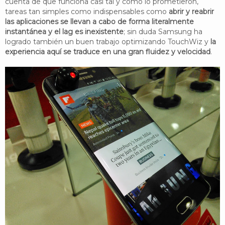
cuenta de que funciona casi tal y como lo prometieron,
tareas tan simples como indispensables como
abrir y reabrir
las aplicaciones se llevan a cabo de forma literalmente
instantánea y el lag es inexistente
; sin duda Samsung ha
logrado también un buen trabajo optimizando TouchWiz y
la
experiencia aquí se traduce en una gran fluidez y velocidad
.