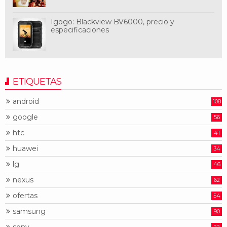
Igogo: Blackview BV6000, precio y
especificaciones
ETIQUETAS
android
108
google
56
htc
41
huawei
34
lg
46
nexus
62
ofertas
54
samsung
90