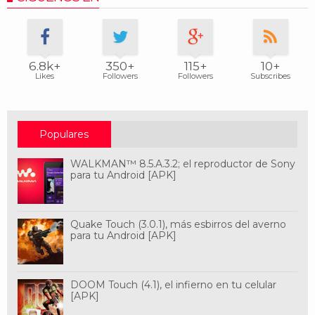
6.8k+
350+
115+
10+
Likes
Followers
Followers
Subscribes
Populares
WALKMAN™ 8.5.A.3.2; el reproductor de Sony
para tu Android [APK]
Quake Touch (3.0.1), más esbirros del averno
para tu Android [APK]
DOOM Touch (4.1), el infierno en tu celular
[APK]