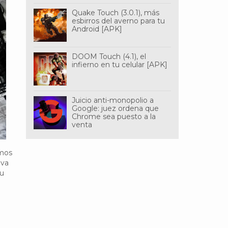
Quake Touch (3.0.1), más
esbirros del averno para tu
Android [APK]
DOOM Touch (4.1), el
infierno en tu celular [APK]
Juicio anti-monopolio a
Google: juez ordena que
Chrome sea puesto a la
venta
imos
 va
su