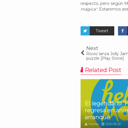
respecto, pero según M
mágica"
. Estaremos ate
Tweet
Next
Rovio lanza Jolly Ja
puzzle [Play Store]
Related Post
El legendario 'Hello Moto'
M
legando
regresa en animación de
d
lus
arranque
f
Moktar
2016-09-30