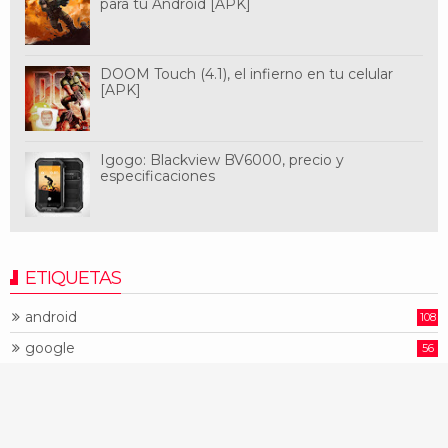
para tu Android [APK]
DOOM Touch (4.1), el infierno en tu celular
[APK]
Igogo: Blackview BV6000, precio y
especificaciones
ETIQUETAS
android
108
google
56
htc
41
huawei
34
lg
46