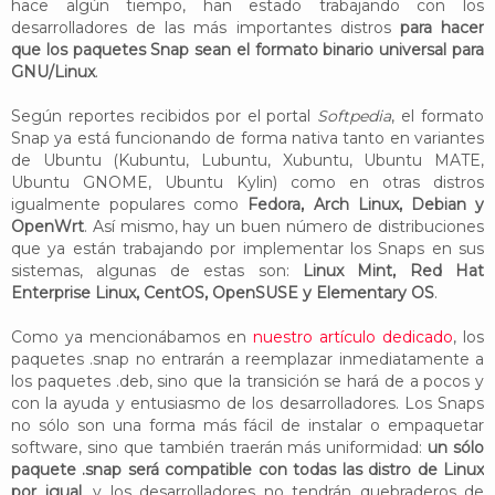
hace algún tiempo, han estado trabajando con los
desarrolladores de las más importantes distros
para hacer
que los paquetes Snap sean el formato binario universal para
GNU/Linux
.
Según reportes recibidos por el portal
Softpedia
, el formato
Snap ya está funcionando de forma nativa tanto en variantes
de Ubuntu (Kubuntu, Lubuntu, Xubuntu, Ubuntu MATE,
Ubuntu GNOME, Ubuntu Kylin) como en otras distros
igualmente populares como
Fedora, Arch Linux, Debian y
OpenWrt
. Así mismo, hay un buen número de distribuciones
que ya están trabajando por implementar los Snaps en sus
sistemas, algunas de estas son:
Linux Mint, Red Hat
Enterprise Linux, CentOS, OpenSUSE y Elementary OS
.
Como ya mencionábamos en
nuestro artículo dedicado
, los
paquetes .snap no entrarán a reemplazar inmediatamente a
los paquetes .deb, sino que la transición se hará de a pocos y
con la ayuda y entusiasmo de los desarrolladores. Los Snaps
no sólo son una forma más fácil de instalar o empaquetar
software, sino que también traerán más uniformidad:
un sólo
paquete .snap será compatible con todas las distro de Linux
por igual
, y los desarrolladores no tendrán quebraderos de