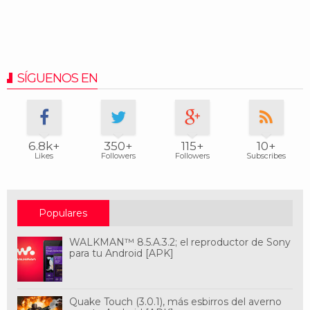
SÍGUENOS EN
6.8k+
350+
115+
10+
Likes
Followers
Followers
Subscribes
Populares
WALKMAN™ 8.5.A.3.2; el reproductor de Sony
para tu Android [APK]
Quake Touch (3.0.1), más esbirros del averno