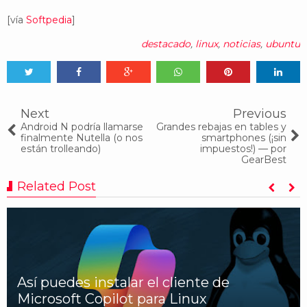
[vía
Softpedia
]
destacado
,
linux
,
noticias
,
ubuntu
Tweet
Share
Share
Share
Share
Share
0
Next
Previous
Android N podría llamarse
Grandes rebajas en tables y
finalmente Nutella (o nos
smartphones (¡sin
están trolleando)
impuestos!) — por
GearBest
Related Post
Así puedes instalar el cliente de
Microsoft Copilot para Linux