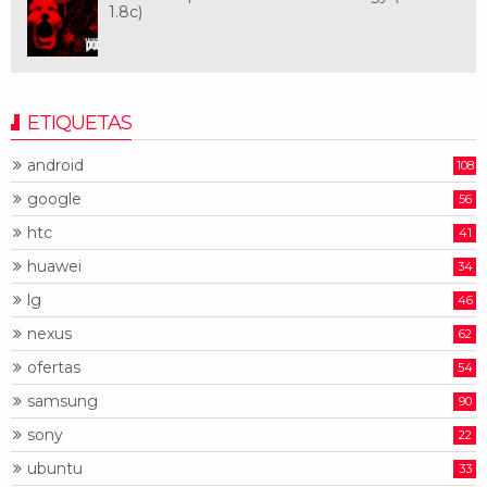
1.8c)
ETIQUETAS
android
108
google
56
htc
41
huawei
34
lg
46
nexus
62
ofertas
54
samsung
90
sony
22
ubuntu
33