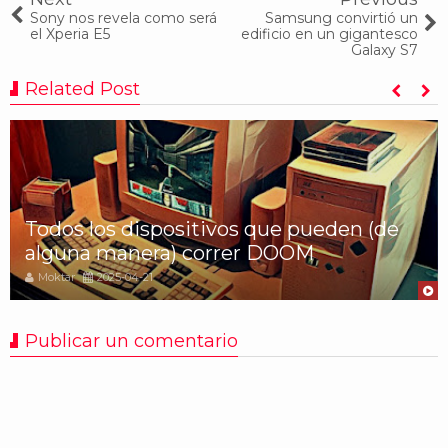
Sony nos revela como será
Samsung convirtió un
el Xperia E5
edificio en un gigantesco
Galaxy S7
Related Post
Todos los dispositivos que pueden (de
alguna manera) correr DOOM
Moktar
2025-04-21
Publicar un comentario