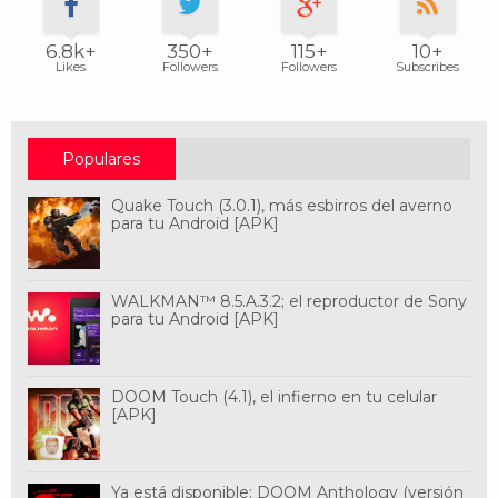
6.8k+
350+
115+
10+
Likes
Followers
Followers
Subscribes
Populares
Quake Touch (3.0.1), más esbirros del averno
para tu Android [APK]
WALKMAN™ 8.5.A.3.2; el reproductor de Sony
para tu Android [APK]
DOOM Touch (4.1), el infierno en tu celular
[APK]
Ya está disponible: DOOM Anthology (versión