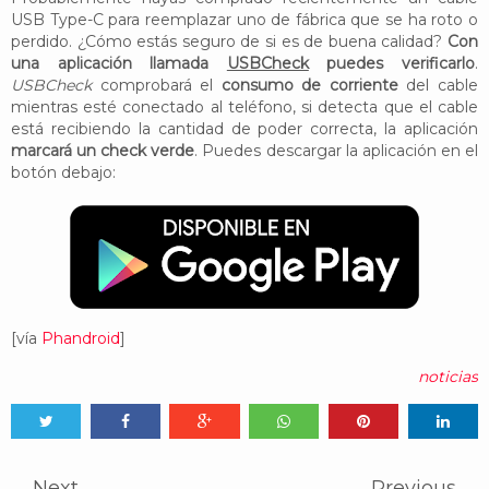
USB Type-C para reemplazar uno de fábrica que se ha roto o
perdido. ¿Cómo estás seguro de si es de buena calidad?
Con
una aplicación llamada
USBCheck
puedes verificarlo
.
USBCheck
comprobará el
consumo de corriente
del cable
mientras esté conectado al teléfono, si detecta que el cable
está recibiendo la cantidad de poder correcta, la aplicación
marcará un check verde
. Puedes descargar la aplicación en el
botón debajo:
[vía
Phandroid
]
noticias
Tweet
Share
Share
Share
Share
Share
0
Next
Previous