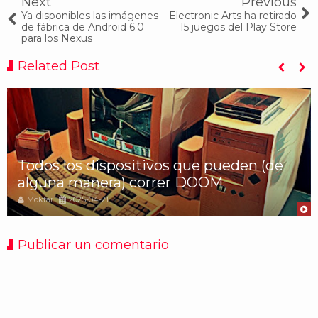
Next
Previous
Ya disponibles las imágenes
Electronic Arts ha retirado
de fábrica de Android 6.0
15 juegos del Play Store
para los Nexus
Related Post
Todos los dispositivos que pueden (de
alguna manera) correr DOOM
Moktar
2025-04-21
Publicar un comentario