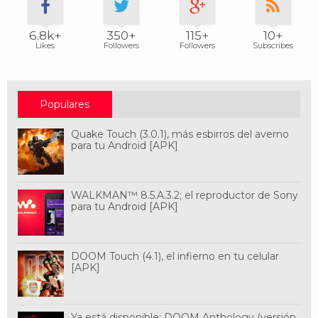
6.8k+
350+
115+
10+
Likes
Followers
Followers
Subscribes
Populares
Quake Touch (3.0.1), más esbirros del averno
para tu Android [APK]
WALKMAN™ 8.5.A.3.2; el reproductor de Sony
para tu Android [APK]
DOOM Touch (4.1), el infierno en tu celular
[APK]
Ya está disponible: DOOM Anthology (versión