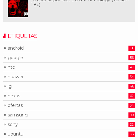
1.8c)
ETIQUETAS
android
108
google
56
htc
41
huawei
34
lg
46
nexus
62
ofertas
54
samsung
90
sony
22
ubuntu
33