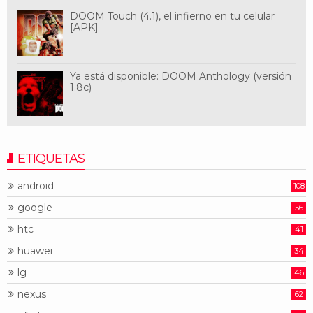
DOOM Touch (4.1), el infierno en tu celular
[APK]
Ya está disponible: DOOM Anthology (versión
1.8c)
ETIQUETAS
android
108
google
56
htc
41
huawei
34
lg
46
nexus
62