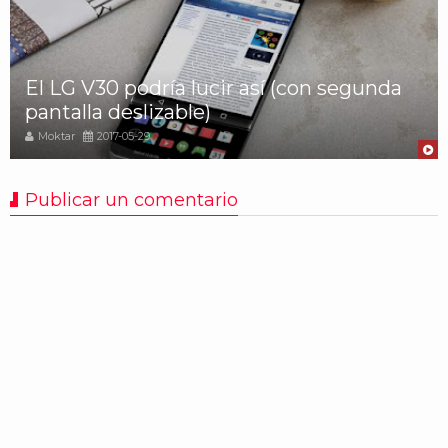
El LG V30 podría lucir así (con segunda
pantalla deslizable)
Moktar
2017-05-29
Publicar un comentario