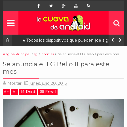
Inicio
Noticias
Apps
gratis
, ya
Todos los dispositivos que pueden (de alguna
manera) correr DOOM
Juegos
gratis
Página Principal
lg
noticias
Se anuncia el LG Bello II para este mes
Se anuncia el LG Bello II para este
Linux
mes
Contacto
¿quiénes somos?
Moktar
lunes, julio 20, 2015
Ofertas
A
+
A
-
Print
Email
patrocinados
Contáctanos
¿Quiénes somos?