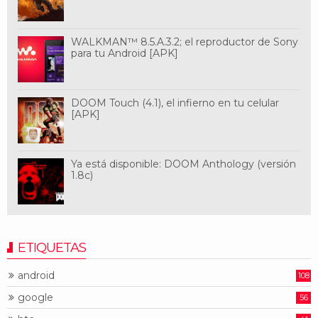
WALKMAN™ 8.5.A.3.2; el reproductor de Sony
para tu Android [APK]
DOOM Touch (4.1), el infierno en tu celular
[APK]
Ya está disponible: DOOM Anthology (versión
1.8c)
ETIQUETAS
android
108
google
56