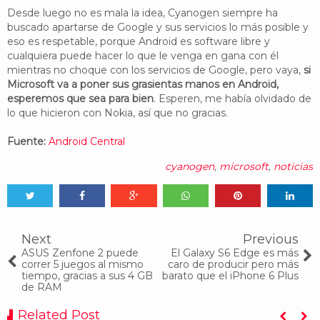
Desde luego no es mala la idea, Cyanogen siempre ha
buscado apartarse de Google y sus servicios lo más posible y
eso es respetable, porque Android es software libre y
cualquiera puede hacer lo que le venga en gana con él
mientras no choque con los servicios de Google, pero vaya,
si
Microsoft va a poner sus grasientas manos en Android,
esperemos que sea para bien
. Esperen, me había olvidado de
lo que hicieron con Nokia, así que no gracias.
Fuente:
Android Central
cyanogen
,
microsoft
,
noticias
Tweet
Share
Share
Share
Share
Share
0
Next
Previous
ASUS Zenfone 2 puede
El Galaxy S6 Edge es más
correr 5 juegos al mismo
caro de producir pero más
tiempo, gracias a sus 4 GB
barato que el iPhone 6 Plus
de RAM
Related Post