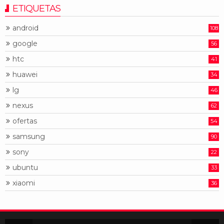
ETIQUETAS
android
108
google
56
htc
41
huawei
34
lg
46
nexus
62
ofertas
54
samsung
90
sony
22
ubuntu
33
xiaomi
36