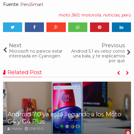
Fuente:
PerúSmart
moto 360
,
motorola
,
noticias
,
perú
Tweet
Share
Share
Share
Share
Share
0
Next
Previous
Microsoft no parece estar
Android 5.1 es veloz como
interesada en Cyanogen
una bala, y te explicamos
por qué
Related Post
Android 7.0 ya está llegando a los Moto
G4 y G4 Plus
Moktar
2016-10-21