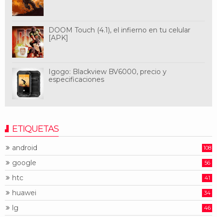
DOOM Touch (4.1), el infierno en tu celular
[APK]
Igogo: Blackview BV6000, precio y
especificaciones
ETIQUETAS
android
108
google
56
htc
41
huawei
34
lg
46