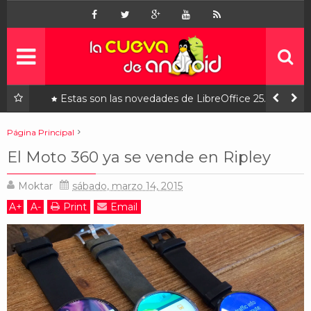
Inicio
Noticias
Apps
gratis
a que
Estas son las novedades de LibreOffice 25.2, ya
disponible
Juegos
gratis
Página Principal
moto 360
motorola
noticias
perú
El Moto 360 ya se vende en Ripley
Linux
El Moto 360 ya se vende en Ripley
Moktar
sábado, marzo 14, 2015
Contacto
¿quiénes somos?
A
+
A
-
Print
Email
Ofertas
patrocinados
Contáctanos
¿Quiénes somos?