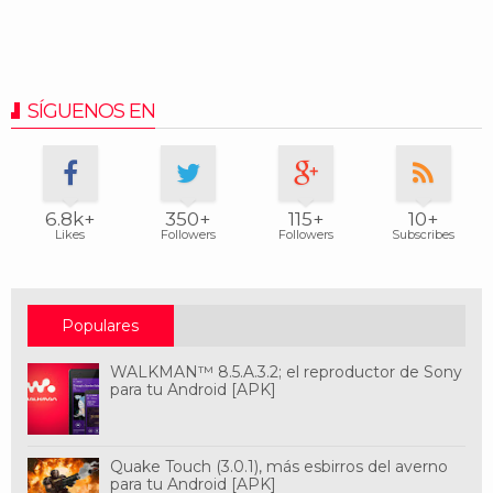
SÍGUENOS EN
6.8k+
350+
115+
10+
Likes
Followers
Followers
Subscribes
Populares
WALKMAN™ 8.5.A.3.2; el reproductor de Sony
para tu Android [APK]
Quake Touch (3.0.1), más esbirros del averno
para tu Android [APK]