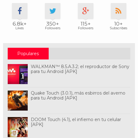
6.8k+
350+
115+
10+
Likes
Followers
Followers
Subscribes
Populares
WALKMAN™ 8.5.A.3.2; el reproductor de Sony
para tu Android [APK]
Quake Touch (3.0.1), más esbirros del averno
para tu Android [APK]
DOOM Touch (4.1), el infierno en tu celular
[APK]