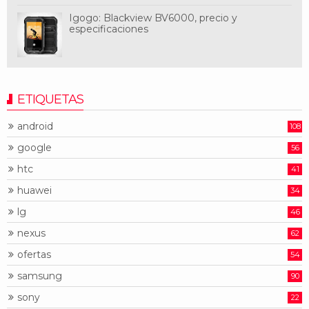
Igogo: Blackview BV6000, precio y
especificaciones
ETIQUETAS
android
108
google
56
htc
41
huawei
34
lg
46
nexus
62
ofertas
54
samsung
90
sony
22