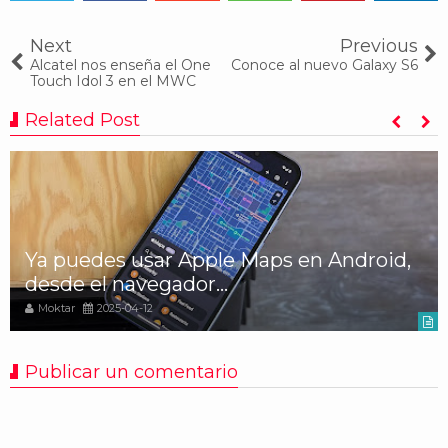
Tweet
Share
Share
Share
Share
Share
0
Next
Previous
Alcatel nos enseña el One
Conoce al nuevo Galaxy S6
Touch Idol 3 en el MWC
Related Post
Ya puedes usar Apple Maps en Android,
desde el navegador...
Moktar
2025-04-12
Publicar un comentario