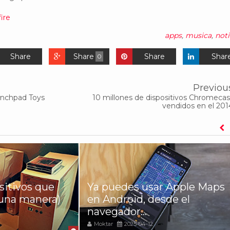
ire
apps
,
musica
,
noti
Share
Share
Share
Shar
0
Previou
unchpad Toys
10 millones de dispositivos Chromecas
vendidos en el 201
sitivos que
Ya puedes usar Apple Maps
una manera)
en Android, desde el
navegador...
Moktar
2025-04-12