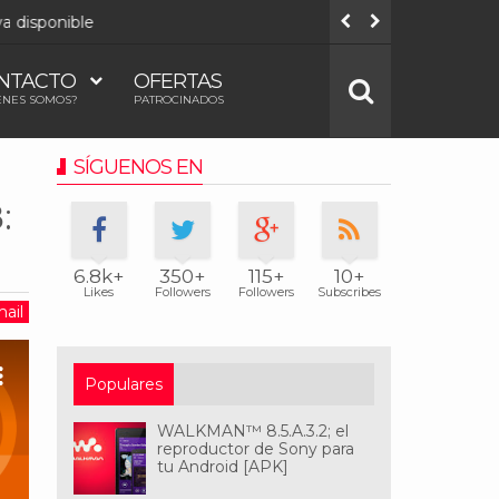
onible
Todos los
NTACTO
OFERTAS
ÉNES SOMOS?
PATROCINADOS
SÍGUENOS EN
:
6.8k+
350+
115+
10+
Likes
Followers
Followers
Subscribes
ail
Populares
WALKMAN™ 8.5.A.3.2; el
reproductor de Sony para
tu Android [APK]