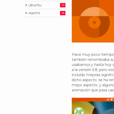
ubuntu
33
xiaomi
36
Hace muy poco tiempo, a
también renombraba sus 
usabamos y hasta hoy só
a la versión 5.8, pero 
incluído mejoras signifi
dicho aspecto: se ha r
mejor aspecto, y algun
animación que pasa casi