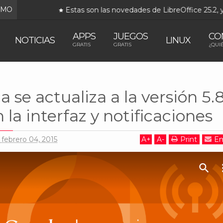
IMO
Estas son las novedades de LibreOffice 25.2, ya disp
APPS
JUEGOS
CO
NOTICIAS
LINUX
GRATIS
GRATIS
¿QUI
lay Musica se actualiza a la versión 5.8: mejoras en la interfaz y notificaciones
 se actualiza a la versión 5.8
 la interfaz y notificaciones
 febrero 04, 2015
A
+
A
-
Print
Em