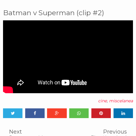
Batman v Superman (clip #2)
cine
,
miscelanea
Tweet
Share
Share
Share
Share
Share
0
Next
Previous