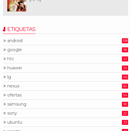
ETIQUETAS
android
108
google
56
htc
41
huawei
34
lg
46
nexus
62
ofertas
54
samsung
90
sony
22
ubuntu
33