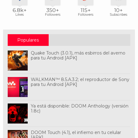
6.8k+
350+
115+
10+
Likes
Followers
Followers
Subscribes
Populares
Quake Touch (3.0.1), más esbirros del averno
para tu Android [APK]
WALKMAN™ 8.5.A.3.2; el reproductor de Sony
para tu Android [APK]
Ya está disponible: DOOM Anthology (versión
1.8c)
DOOM Touch (4.1), el infierno en tu celular
[APK]