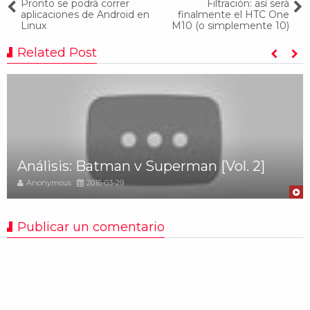
Pronto se podrá correr
Filtración: así será
aplicaciones de Android en
finalmente el HTC One
Linux
M10 (o simplemente 10)
Related Post
Análisis: Batman v Superman [Vol. 2]
Anonymous
2016-03-29
Publicar un comentario