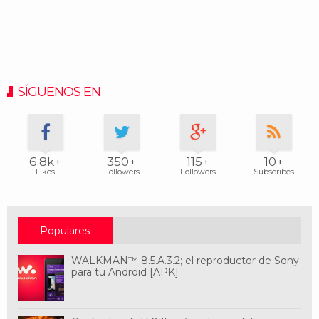
SÍGUENOS EN
6.8k+
350+
115+
10+
Likes
Followers
Followers
Subscribes
Populares
WALKMAN™ 8.5.A.3.2; el reproductor de Sony
para tu Android [APK]