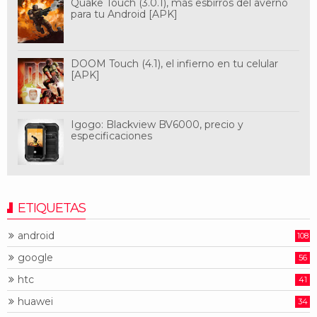
Quake Touch (3.0.1), más esbirros del averno
para tu Android [APK]
DOOM Touch (4.1), el infierno en tu celular
[APK]
Igogo: Blackview BV6000, precio y
especificaciones
ETIQUETAS
android
108
google
56
htc
41
huawei
34