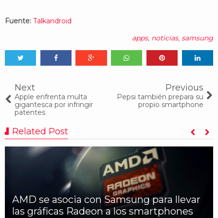
Fuente:
Talkandroid
apps
,
noticias
,
samsung
Tweet
Share
Share
Share
Share
Share
0
Next
Previous
Apple enfrenta multa
Pepsi también prepara su
gigantesca por infringir
propio smartphone
patentes
Related Post
AMD se asocia con Samsung para llevar
las gráficas Radeon a los smartphones